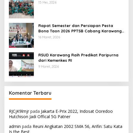
15 Mei, 2026
Rapat Semester dan Persiapan Pesta
Bona Taon 2026 PPTSB Cabang Karawang
Digelar
16 Maret, 2026
RSUD Karawang Raih Predikat Paripurna
dari Kemenkes RI
9 Maret, 2026
Komentar Terbaru
RJCjK9lmjr
pada
Jakarta E-Prix 2022, Indosat Ooredoo
Hutchison Jadi Offical 5G Patner
admin
pada
Reuni Angkatan 2002 SMA 56, Arifin: Satu Kata
Is the Best