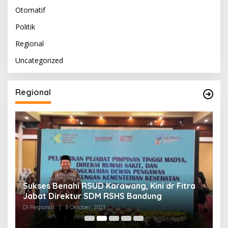
Otomatif
Politik
Regional
Uncategorized
Regional
Sukses Benahi RSUD Karawang, Kini dr Fitra
T
Jabat Direktur SDM RSHS Bandung
P
Di Regional
|
8 Oktober, 2023
Di