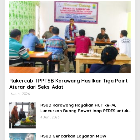
Rakercab II PPTSB Karawang Hasilkan Tiga Point
Aturan dari Seksi Adat
16 Juni, 2026
RSUD Karawang Rayakan HUT ke-74,
Luncurkan Ruang Rawat Inap PEDES untuk
Tingkatkan Pelayanan Kesehatan
4 Juni, 2026
RSUD Gencarkan Layanan MOW