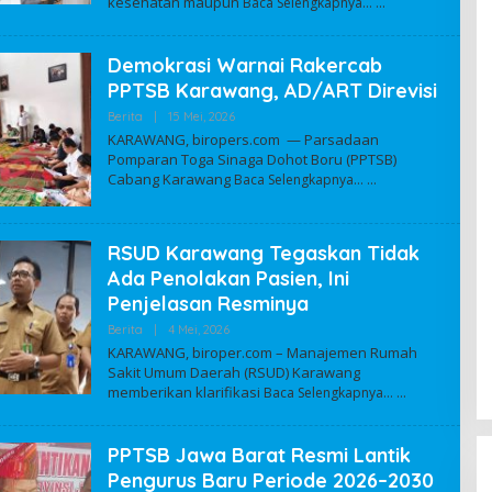
kesehatan maupun
A
Baca Selengkapnya…
D
M
I
Demokrasi Warnai Rakercab
N
PPTSB Karawang, AD/ART Direvisi
Berita
|
15 Mei, 2026
O
L
KARAWANG, biropers.com — Parsadaan
E
Pomparan Toga Sinaga Dohot Boru (PPTSB)
H
Cabang Karawang
Baca Selengkapnya…
A
D
M
I
N
RSUD Karawang Tegaskan Tidak
Ada Penolakan Pasien, Ini
Penjelasan Resminya
Berita
|
4 Mei, 2026
O
L
KARAWANG, biroper.com – Manajemen Rumah
E
Sakit Umum Daerah (RSUD) Karawang
H
memberikan klarifikasi
A
Baca Selengkapnya…
D
M
I
PPTSB Jawa Barat Resmi Lantik
N
Pengurus Baru Periode 2026–2030