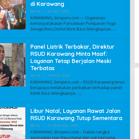
di Karawang
Berita
|
20 April, 2026
O
L
KARAWANG, biropers.com — Organisasi
E
kemasyarakatan Parsadaan Pomparan Toga
H
Sinaga Boru Dohot Bere
A
Baca Selengkapnya…
UPZIS RSUD Karawang Salurkan
D
M
Santunan kepada 220 Anak Yatim
I
dari 12 Yayasan
Panel Listrik Terbakar, Direktur
Di Regional
|
8 Juli, 2025
N
RSUD Karawang Minta Maaf:
Layanan Tetap Berjalan Meski
Terbatas
Berita
|
9 Maret, 2026
O
L
KARAWANG, biropers.com – RSUD Karawang terus
E
berupaya melakukan perbaikan terhadap panel
H
listrik
Baca Selengkapnya…
A
D
M
I
Libur Natal, Layanan Rawat Jalan
N
RSUD Karawang Tutup Sementara
Berita
|
25 Desember, 2025
O
L
KARAWANG, Biropers.com – Dalam rangka
E
peringatan Hari Raya Natal dan cuti bersama,
H