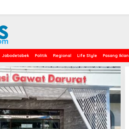
Jabodetabek
Politik
Regional
Life Style
Pasang Iklan