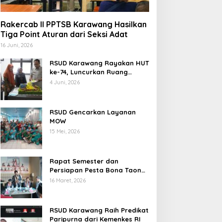
Rakercab II PPTSB Karawang Hasilkan
Tiga Point Aturan dari Seksi Adat
16 Juni, 2026
RSUD Karawang Rayakan HUT
ke-74, Luncurkan Ruang
Rawat Inap PEDES untuk
4 Juni, 2026
Tingkatkan Pelayanan
Kesehatan
RSUD Gencarkan Layanan
MOW
15 Mei, 2026
Rapat Semester dan
Persiapan Pesta Bona Taon
2026 PPTSB Cabang
16 Maret, 2026
Karawang Digelar
RSUD Karawang Raih Predikat
Paripurna dari Kemenkes RI