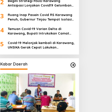
2
Begini Strategi RSUD Karawang
Antisipasi Lonjakan Covid19 Gelombang
Tiga
3
Ruang Inap Pasein Covid RS Karawang
Penuh, Gubernur Tinjau Tempat Isolasi
Desa
4
Temuan Covid-19 Varian Delta di
Karawang, Bupati Intruksikan Camat
Buat Tim Khusus
5
Covid-19 Melonjak kembali di Karawang,
SUD Karawang Raih
Rakercab II PPTSB
UNSIKA Gerak Cepat Lakukan
redikat Paripurna dari
Karawang Hasilkan Tiga
Pencegahan
emenkes RI
Point Aturan dari Seksi
Adat
Kabar Daerah