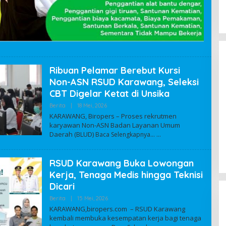
Ribuan Pelamar Berebut Kursi
Non-ASN RSUD Karawang, Seleksi
CBT Digelar Ketat di Unsika
Berita
|
18 Mei, 2026
O
L
KARAWANG, Biropers – Proses rekrutmen
E
karyawan Non-ASN Badan Layanan Umum
H
Daerah (BLUD)
Baca Selengkapnya…
A
D
M
I
RSUD Karawang Buka Lowongan
N
Kerja, Tenaga Medis hingga Teknisi
Dicari
Berita
|
15 Mei, 2026
O
L
KARAWANG,biropers.com – RSUD Karawang
E
kembali membuka kesempatan kerja bagi tenaga
H