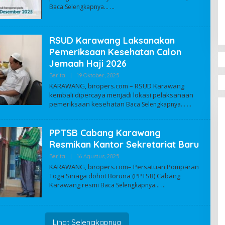
Baca Selengkapnya…
A
D
M
I
N
RSUD Karawang Laksanakan
Pemeriksaan Kesehatan Calon
Jemaah Haji 2026
Berita
|
19 Oktober, 2025
O
L
KARAWANG, biropers.com – RSUD Karawang
E
kembali dipercaya menjadi lokasi pelaksanaan
H
pemeriksaan kesehatan
A
Baca Selengkapnya…
D
M
I
PPTSB Cabang Karawang
N
Resmikan Kantor Sekretariat Baru
Berita
|
16 Agustus, 2025
O
L
KARAWANG, biropers.com– Persatuan Pomparan
E
Toga Sinaga dohot Boruna (PPTSB) Cabang
H
Karawang resmi
Baca Selengkapnya…
A
D
M
I
N
Lihat Selengkapnya