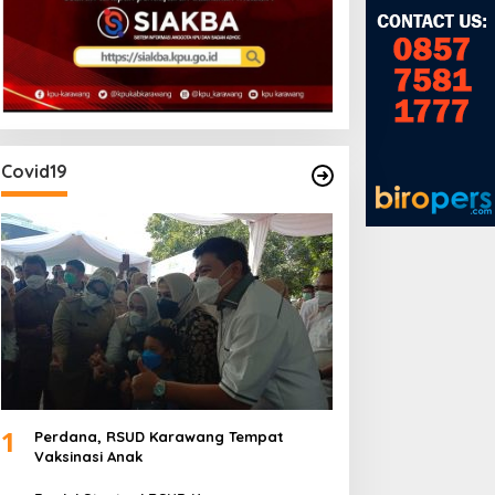
Berita
Ibadah Padang Rachmani Kids D
Sukacita
 Juni, 2024
Covid19
1
Perdana, RSUD Karawang Tempat
Vaksinasi Anak