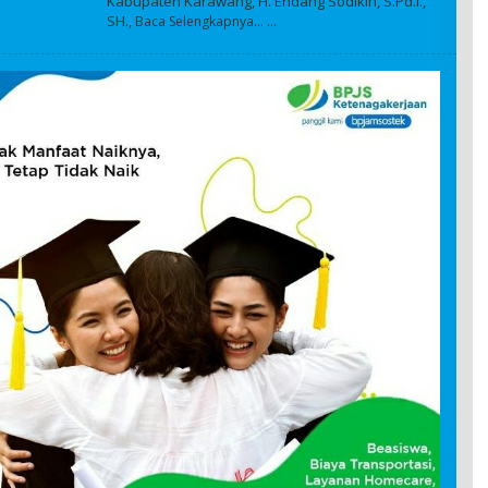
Kabupaten Karawang, H. Endang Sodikin, S.Pd.I.,
H
SH.,
Baca Selengkapnya…
A
D
M
I
N