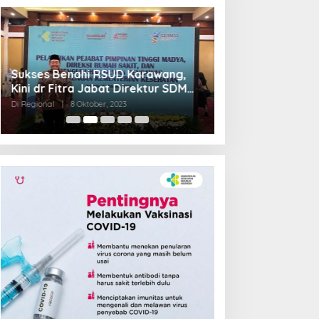
Sukses Benahi RSUD Karawang,
Transformasi R
Kini dr Fitra Jabat Direktur SDM
Jadi Pilot Proje
RSHS Bandung
Barat
Di Regional
|
8 Oktober, 2023
Di Regional
|
4 Septem