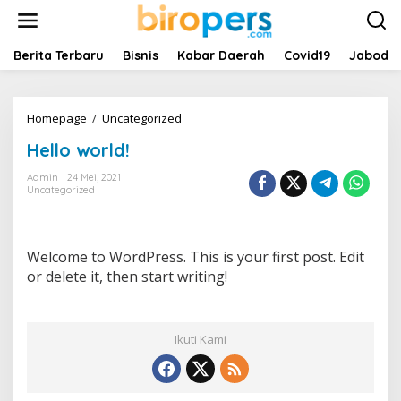
L
e
w
a
Berita Terbaru
Bisnis
Kabar Daerah
Covid19
Jabode
t
i
k
Homepage
/
Uncategorized
H
e
e
k
Hello world!
l
o
l
n
Admin
24 Mei, 2021
o
t
Uncategorized
w
e
o
n
r
l
Welcome to WordPress. This is your first post. Edit
d
or delete it, then start writing!
!
Ikuti Kami