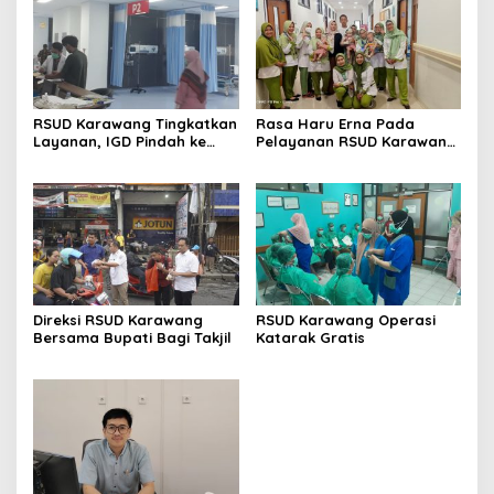
RSUD Karawang Tingkatkan
Rasa Haru Erna Pada
Layanan, IGD Pindah ke
Pelayanan RSUD Karawang
Gedung Baru dan Buka
Lahirkan Bayi Kembar Tiga
Ruang Rawat Inap PEDES
Berkapasitas 31 Tempat
Tidur
Direksi RSUD Karawang
RSUD Karawang Operasi
Bersama Bupati Bagi Takjil
Katarak Gratis