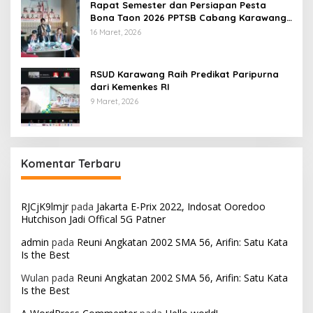
Rapat Semester dan Persiapan Pesta
Bona Taon 2026 PPTSB Cabang Karawang
Digelar
16 Maret, 2026
RSUD Karawang Raih Predikat Paripurna
dari Kemenkes RI
9 Maret, 2026
Komentar Terbaru
RJCjK9lmjr
pada
Jakarta E-Prix 2022, Indosat Ooredoo
Hutchison Jadi Offical 5G Patner
admin
pada
Reuni Angkatan 2002 SMA 56, Arifin: Satu Kata
Is the Best
Wulan
pada
Reuni Angkatan 2002 SMA 56, Arifin: Satu Kata
Is the Best