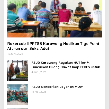
Rakercab II PPTSB Karawang Hasilkan Tiga Point
Aturan dari Seksi Adat
16 Juni, 2026
RSUD Karawang Rayakan HUT ke-74,
Luncurkan Ruang Rawat Inap PEDES untuk
Tingkatkan Pelayanan Kesehatan
4 Juni, 2026
RSUD Gencarkan Layanan MOW
15 Mei, 2026