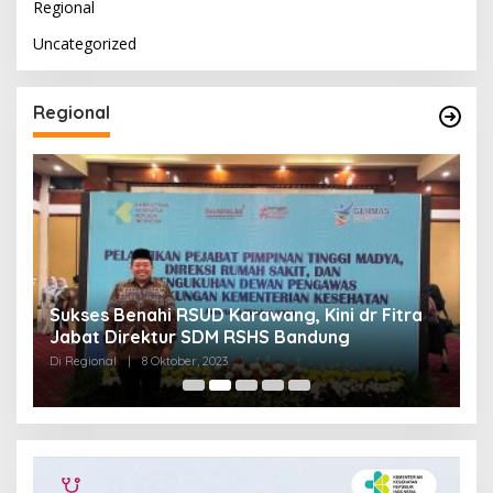
Regional
Uncategorized
Regional
Sukses Benahi RSUD Karawang, Kini dr Fitra
T
Jabat Direktur SDM RSHS Bandung
P
Di Regional
|
8 Oktober, 2023
Di