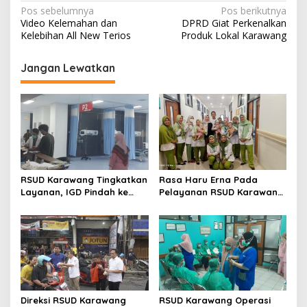
N
Pos sebelumnya
Pos berikutnya
Video Kelemahan dan
DPRD Giat Perkenalkan
a
Kelebihan All New Terios
Produk Lokal Karawang
v
i
Jangan Lewatkan
g
a
s
i
p
RSUD Karawang Tingkatkan
Rasa Haru Erna Pada
o
Layanan, IGD Pindah ke
Pelayanan RSUD Karawang
s
Gedung Baru dan Buka
Lahirkan Bayi Kembar Tiga
Ruang Rawat Inap PEDES
Berkapasitas 31 Tempat
Tidur
Direksi RSUD Karawang
RSUD Karawang Operasi