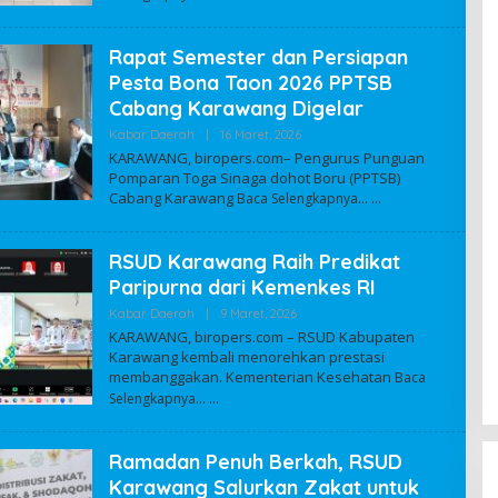
M
I
N
Rapat Semester dan Persiapan
Pesta Bona Taon 2026 PPTSB
Cabang Karawang Digelar
Kabar Daerah
|
16 Maret, 2026
O
L
KARAWANG, biropers.com– Pengurus Punguan
E
Pomparan Toga Sinaga dohot Boru (PPTSB)
H
Cabang Karawang
Baca Selengkapnya…
A
D
M
I
RSUD Karawang Raih Predikat
N
Paripurna dari Kemenkes RI
Kabar Daerah
|
9 Maret, 2026
O
L
KARAWANG, biropers.com – RSUD Kabupaten
E
Karawang kembali menorehkan prestasi
H
membanggakan. Kementerian Kesehatan
A
Baca
D
Selengkapnya…
M
I
N
Ramadan Penuh Berkah, RSUD
Karawang Salurkan Zakat untuk