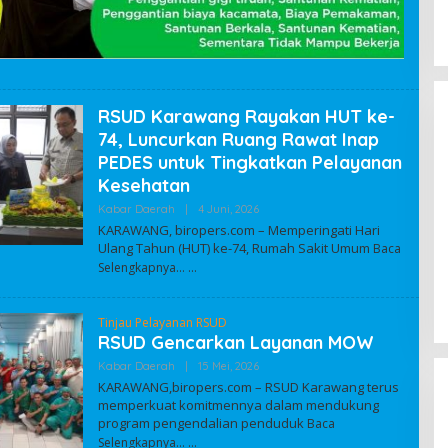
RSUD Karawang Rayakan HUT ke-
74, Luncurkan Ruang Rawat Inap
PEDES untuk Tingkatkan Pelayanan
Kesehatan
Kabar Daerah
|
4 Juni, 2026
O
L
KARAWANG, biropers.com – Memperingati Hari
E
Ulang Tahun (HUT) ke-74, Rumah Sakit Umum
Baca
H
A
Selengkapnya…
D
M
I
Tinjau Pelayanan RSUD
N
RSUD Gencarkan Layanan MOW
Kabar Daerah
|
15 Mei, 2026
O
L
KARAWANG,biropers.com – RSUD Karawang terus
E
memperkuat komitmennya dalam mendukung
H
program pengendalian penduduk
A
Baca
D
Selengkapnya…