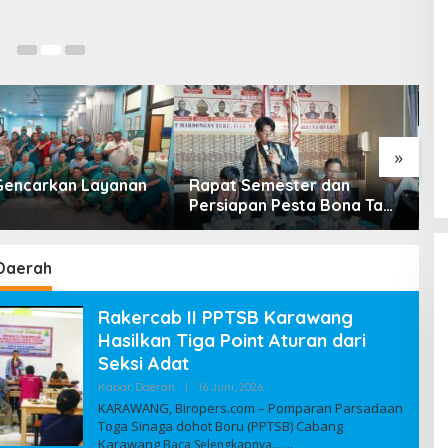
»
encarkan Layanan
Rapat Semester dan
R
Persiapan Pesta Bona Taon
P
2026 PPTSB Cabang
K
Karawang Digelar
Daerah
Rakercab II PPTSB Karawang
Hasilkan Tiga Point Aturan dari
Seksi Adat
Kabar Daerah
|
16 Juni, 2026
O
L
KARAWANG, Biropers.com – Pomparan Parsadaan
E
Toga Sinaga dohot Boru (PPTSB) Cabang
H
Karawang
Baca Selengkapnya…
A