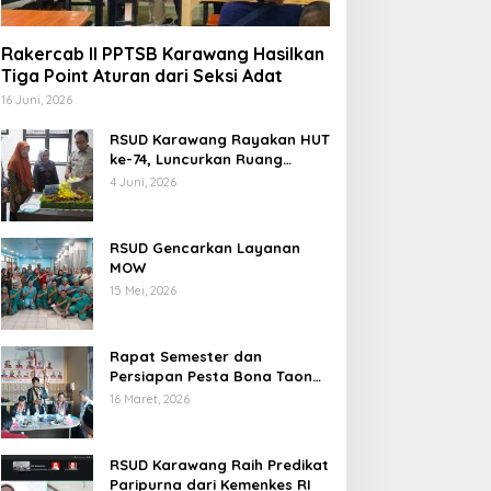
Rakercab II PPTSB Karawang Hasilkan
Tiga Point Aturan dari Seksi Adat
16 Juni, 2026
RSUD Karawang Rayakan HUT
ke-74, Luncurkan Ruang
Rawat Inap PEDES untuk
4 Juni, 2026
Tingkatkan Pelayanan
Kesehatan
RSUD Gencarkan Layanan
MOW
15 Mei, 2026
Rapat Semester dan
Persiapan Pesta Bona Taon
2026 PPTSB Cabang
16 Maret, 2026
Karawang Digelar
RSUD Karawang Raih Predikat
Paripurna dari Kemenkes RI