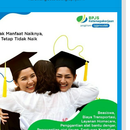
D
M
I
N