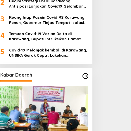
2
Begini Strategi RSUD Karawang
Antisipasi Lonjakan Covid19 Gelombang
Tiga
3
Ruang Inap Pasein Covid RS Karawang
Penuh, Gubernur Tinjau Tempat Isolasi
Desa
4
Temuan Covid-19 Varian Delta di
Karawang, Bupati Intruksikan Camat
Buat Tim Khusus
5
Covid-19 Melonjak kembali di Karawang,
SUD Karawang Raih
Rakercab II PPTSB
UNSIKA Gerak Cepat Lakukan
redikat Paripurna dari
Karawang Hasilkan Tiga
Pencegahan
emenkes RI
Point Aturan dari Seksi
Adat
Kabar Daerah