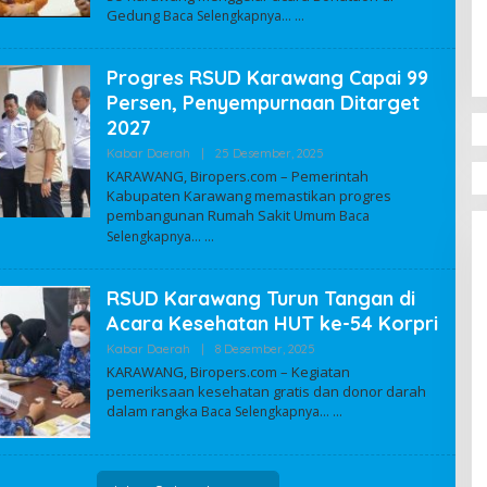
Gedung
Baca Selengkapnya…
A
D
M
I
Progres RSUD Karawang Capai 99
N
Persen, Penyempurnaan Ditarget
2027
Kabar Daerah
|
25 Desember, 2025
O
L
KARAWANG, Biropers.com – Pemerintah
E
Kabupaten Karawang memastikan progres
H
pembangunan Rumah Sakit Umum
A
Baca
D
Selengkapnya…
M
I
N
RSUD Karawang Turun Tangan di
Acara Kesehatan HUT ke-54 Korpri
Kabar Daerah
|
8 Desember, 2025
O
L
KARAWANG, Biropers.com – Kegiatan
E
pemeriksaan kesehatan gratis dan donor darah
H
dalam rangka
Baca Selengkapnya…
A
D
M
I
N