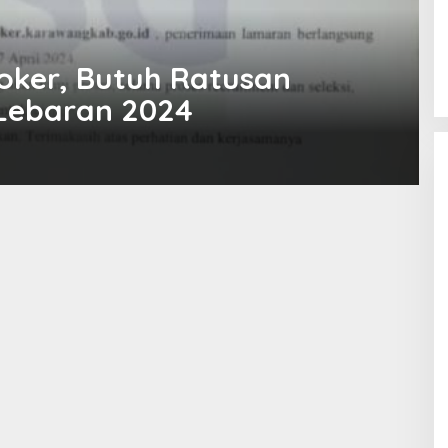
oker, Butuh Ratusan
 Lebaran 2024
20