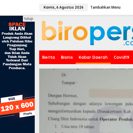
L
Tambahkan Menu
e
Kamis, 6 Agustus 2026
w
a
tutup
t
i
k
e
k
o
n
Berita
Bisnis
Kabar Daerah
Covid19
t
e
n