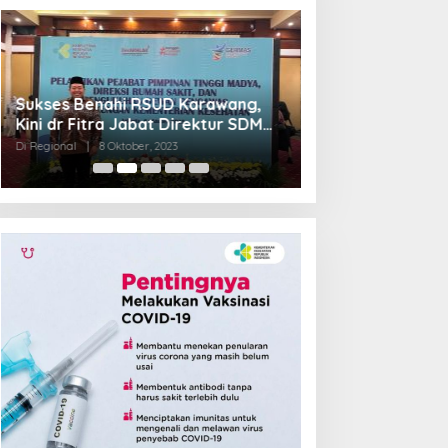
Sukses Benahi RSUD Karawang,
Transformasi R
Kini dr Fitra Jabat Direktur SDM
Jadi Pilot Proje
RSHS Bandung
Barat
Di Regional
|
8 Oktober, 2023
Di Regional
|
4 Septem