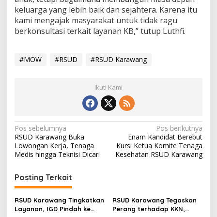
keluarga yang lebih baik dan sejahtera. Karena itu
kami mengajak masyarakat untuk tidak ragu
berkonsultasi terkait layanan KB,” tutup Luthfi.
#MOW
#RSUD
#RSUD Karawang
Ikuti Kami
N
Pos sebelumnya
Pos berikutnya
RSUD Karawang Buka
Enam Kandidat Berebut
a
Lowongan Kerja, Tenaga
Kursi Ketua Komite Tenaga
v
Medis hingga Teknisi Dicari
Kesehatan RSUD Karawang
i
Posting Terkait
g
a
RSUD Karawang Tingkatkan
RSUD Karawang Tegaskan
s
Layanan, IGD Pindah ke
Perang terhadap KKN,