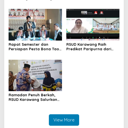
Point Aturan dari Seksi
Ruang Rawat Inap PEDES
Adat
untuk Tingkatkan
Pelayanan Kesehatan
Rapat Semester dan
RSUD Karawang Raih
Persiapan Pesta Bona Taon
Predikat Paripurna dari
2026 PPTSB Cabang
Kemenkes RI
Karawang Digelar
Ramadan Penuh Berkah,
RSUD Karawang Salurkan
Zakat untuk 968 Mustahik
View More