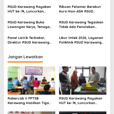
Gedung Baru dan Buka
Seluruh Insan Kesehatan
i
Ruang Rawat Inap PEDES
Teken Pakta Integritas
RSUD Karawang Rayakan
Ribuan Pelamar Berebut
p
Berkapasitas 31 Tempat
HUT ke-74, Luncurkan
Kursi Non-ASN RSUD
Tidur
Ruang Rawat Inap PEDES
Karawang, Seleksi CBT
o
untuk Tingkatkan
Digelar Ketat di Unsika
RSUD Karawang Buka
RSUD Karawang Tegaskan
s
Pelayanan Kesehatan
Lowongan Kerja, Tenaga
Tidak Ada Penolakan
Medis hingga Teknisi Dicari
Pasien, Ini Penjelasan
Resminya
Panel Listrik Terbakar,
Libur Imlek 2026, Layanan
Direktur RSUD Karawang
Poliklinik RSUD Karawang
Minta Maaf: Layanan Tetap
Tutup Sementara Dua Hari
Berjalan Meski Terbatas
Jangan Lewatkan
Rakercab II PPTSB
RSUD Karawang Rayakan
Karawang Hasilkan Tiga
HUT ke-74, Luncurkan
Point Aturan dari Seksi
Ruang Rawat Inap PEDES
Adat
untuk Tingkatkan