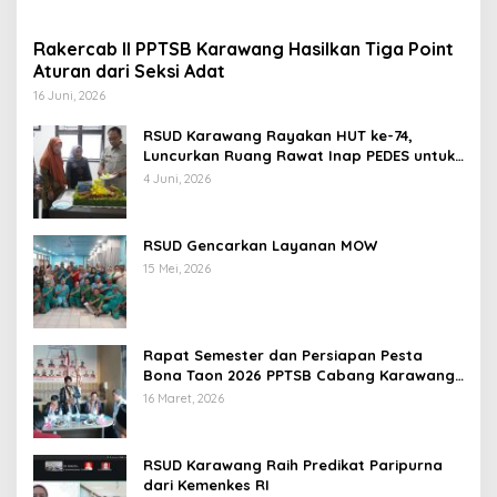
Rakercab II PPTSB Karawang Hasilkan Tiga Point
Aturan dari Seksi Adat
16 Juni, 2026
RSUD Karawang Rayakan HUT ke-74,
Luncurkan Ruang Rawat Inap PEDES untuk
Tingkatkan Pelayanan Kesehatan
4 Juni, 2026
RSUD Gencarkan Layanan MOW
15 Mei, 2026
Rapat Semester dan Persiapan Pesta
Bona Taon 2026 PPTSB Cabang Karawang
Digelar
16 Maret, 2026
RSUD Karawang Raih Predikat Paripurna
dari Kemenkes RI