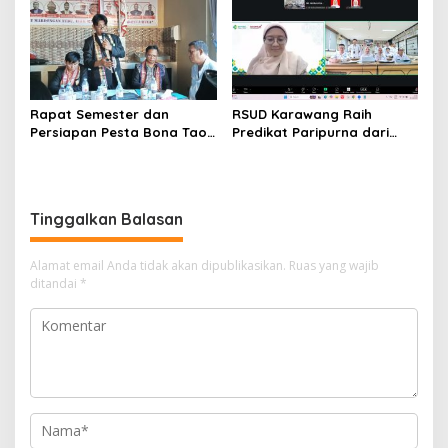
Pelayanan Kesehatan
Rapat Semester dan
RSUD Karawang Raih
Persiapan Pesta Bona Taon
Predikat Paripurna dari
2026 PPTSB Cabang
Kemenkes RI
Karawang Digelar
Tinggalkan Balasan
Alamat email Anda tidak akan dipublikasikan.
Ruas yang wajib
ditandai
*