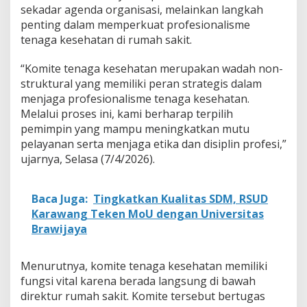
s
sekadar agenda organisasi, melainkan langkah
e
penting dalam memperkuat profesionalisme
h
tenaga kesehatan di rumah sakit.
a
t
“Komite tenaga kesehatan merupakan wadah non-
a
n
struktural yang memiliki peran strategis dalam
R
menjaga profesionalisme tenaga kesehatan.
S
Melalui proses ini, kami berharap terpilih
U
pemimpin yang mampu meningkatkan mutu
D
K
pelayanan serta menjaga etika dan disiplin profesi,”
a
ujarnya, Selasa (7/4/2026).
r
a
w
Baca Juga:
Tingkatkan Kualitas SDM, RSUD
a
Karawang Teken MoU dengan Universitas
n
Brawijaya
g
Menurutnya, komite tenaga kesehatan memiliki
fungsi vital karena berada langsung di bawah
direktur rumah sakit. Komite tersebut bertugas