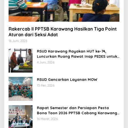
Rakercab II PPTSB Karawang Hasilkan Tiga Point
Aturan dari Seksi Adat
16 Juni, 2026
RSUD Karawang Rayakan HUT ke-74,
Luncurkan Ruang Rawat Inap PEDES untuk
Tingkatkan Pelayanan Kesehatan
4 Juni, 2026
RSUD Gencarkan Layanan MOW
15 Mei, 2026
Rapat Semester dan Persiapan Pesta
Bona Taon 2026 PPTSB Cabang Karawang
Digelar
16 Maret, 2026