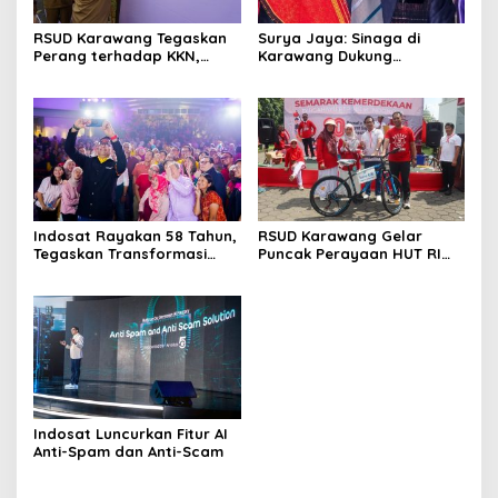
RSUD Karawang Tegaskan
Surya Jaya: Sinaga di
Perang terhadap KKN,
Karawang Dukung
Seluruh Insan Kesehatan
Percepatan Pengadaan
Teken Pakta Integritas
TPU
Indosat Rayakan 58 Tahun,
RSUD Karawang Gelar
Tegaskan Transformasi
Puncak Perayaan HUT RI
Menuju AI TechCo Nasional
ke-80 dengan Semangat
Kebersamaan
Indosat Luncurkan Fitur AI
Anti-Spam dan Anti-Scam