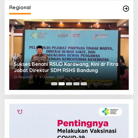
Regional
Sukses Benahi RSUD Karawang, Kini dr Fitra
T
Jabat Direktur SDM RSHS Bandung
P
Di Regional
|
8 Oktober, 2023
Di