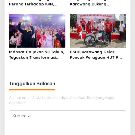
Perang terhadap KKN,
Karawang Dukung
Seluruh Insan Kesehatan
Percepatan Pengadaan
Teken Pakta Integritas
TPU
Indosat Rayakan 58 Tahun,
RSUD Karawang Gelar
Tegaskan Transformasi
Puncak Perayaan HUT RI
Menuju AI TechCo Nasional
ke-80 dengan Semangat
Kebersamaan
Tinggalkan Balasan
Alamat email Anda tidak akan dipublikasikan.
Ruas yang wajib
ditandai
*