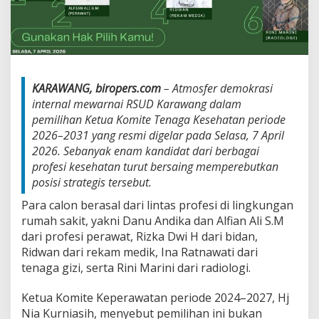
t
K
u
r
s
i
K
KARAWANG, biropers.com
– Atmosfer demokrasi
e
internal mewarnai RSUD Karawang dalam
t
pemilihan Ketua Komite Tenaga Kesehatan periode
u
a
2026–2031 yang resmi digelar pada Selasa, 7 April
K
2026. Sebanyak enam kandidat dari berbagai
o
profesi kesehatan turut bersaing memperebutkan
m
posisi strategis tersebut.
i
t
Para calon berasal dari lintas profesi di lingkungan
e
rumah sakit, yakni Danu Andika dan Alfian Ali S.M
T
dari profesi perawat, Rizka Dwi H dari bidan,
e
n
Ridwan dari rekam medik, Ina Ratnawati dari
a
tenaga gizi, serta Rini Marini dari radiologi.
g
a
Ketua Komite Keperawatan periode 2024–2027, Hj
K
Nia Kurniasih, menyebut pemilihan ini bukan
e