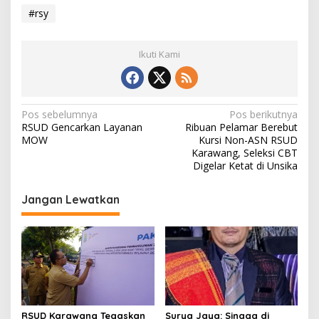
#rsy
Ikuti Kami
N
Pos sebelumnya
Pos berikutnya
RSUD Gencarkan Layanan
Ribuan Pelamar Berebut
a
MOW
Kursi Non-ASN RSUD
v
Karawang, Seleksi CBT
Digelar Ketat di Unsika
i
g
Jangan Lewatkan
a
s
i
p
o
s
RSUD Karawang Tegaskan
Surya Jaya: Sinaga di