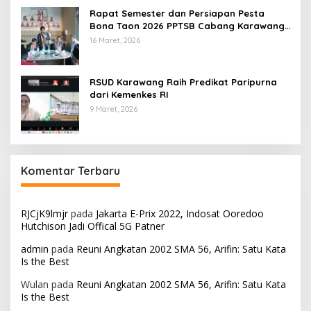
Rapat Semester dan Persiapan Pesta
Bona Taon 2026 PPTSB Cabang Karawang
Digelar
16 Maret, 2026
RSUD Karawang Raih Predikat Paripurna
dari Kemenkes RI
9 Maret, 2026
Komentar Terbaru
RJCjK9lmjr
pada
Jakarta E-Prix 2022, Indosat Ooredoo
Hutchison Jadi Offical 5G Patner
admin
pada
Reuni Angkatan 2002 SMA 56, Arifin: Satu Kata
Is the Best
Wulan
pada
Reuni Angkatan 2002 SMA 56, Arifin: Satu Kata
Is the Best