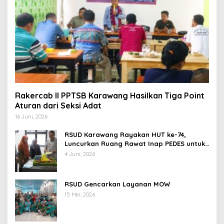
Rakercab II PPTSB Karawang Hasilkan Tiga Point
Aturan dari Seksi Adat
16 Juni, 2026
RSUD Karawang Rayakan HUT ke-74,
Luncurkan Ruang Rawat Inap PEDES untuk
Tingkatkan Pelayanan Kesehatan
4 Juni, 2026
RSUD Gencarkan Layanan MOW
15 Mei, 2026