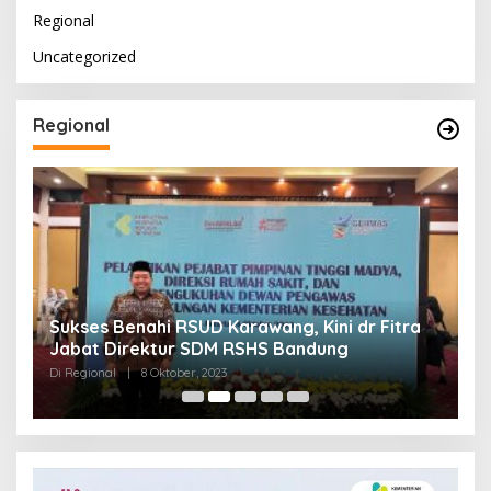
Regional
Uncategorized
Regional
Sukses Benahi RSUD Karawang, Kini dr Fitra
T
Jabat Direktur SDM RSHS Bandung
P
Di Regional
|
8 Oktober, 2023
Di