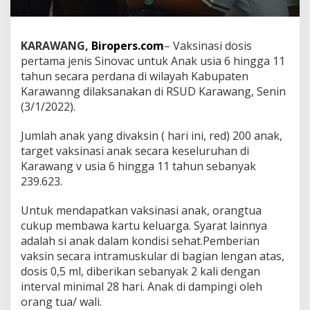
T
e
m
KARAWANG,
Biropers.com
– Vaksinasi dosis
p
a
pertama jenis Sinovac untuk Anak usia 6 hingga 11
t
tahun secara perdana di wilayah Kabupaten
V
Karawanng dilaksanakan di RSUD Karawang, Senin
a
(3/1/2022).
k
s
i
Jumlah anak yang divaksin ( hari ini, red) 200 anak,
n
target vaksinasi anak secara keseluruhan di
a
Karawang v usia 6 hingga 11 tahun sebanyak
s
239.623.
i
A
n
Untuk mendapatkan vaksinasi anak, orangtua
a
cukup membawa kartu keluarga. Syarat lainnya
k
adalah si anak dalam kondisi sehat.Pemberian
vaksin secara intramuskular di bagian lengan atas,
dosis 0,5 ml, diberikan sebanyak 2 kali dengan
interval minimal 28 hari. Anak di dampingi oleh
orang tua/ wali.