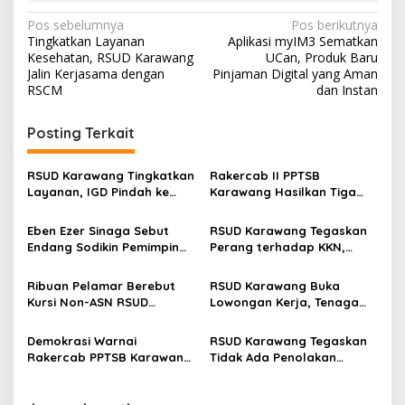
N
Pos sebelumnya
Pos berikutnya
Tingkatkan Layanan
Aplikasi myIM3 Sematkan
a
Kesehatan, RSUD Karawang
UCan, Produk Baru
v
Jalin Kerjasama dengan
Pinjaman Digital yang Aman
RSCM
dan Instan
i
g
Posting Terkait
a
s
RSUD Karawang Tingkatkan
Rakercab II PPTSB
Layanan, IGD Pindah ke
Karawang Hasilkan Tiga
i
Gedung Baru dan Buka
Point Aturan dari Seksi
p
Ruang Rawat Inap PEDES
Adat
Eben Ezer Sinaga Sebut
RSUD Karawang Tegaskan
Berkapasitas 31 Tempat
Endang Sodikin Pemimpin
Perang terhadap KKN,
o
Tidur
Visioner, Komitmen
Seluruh Insan Kesehatan
s
Wujudkan TPU Tanpa
Teken Pakta Integritas
Ribuan Pelamar Berebut
RSUD Karawang Buka
Diskriminasi di Karawang
Kursi Non-ASN RSUD
Lowongan Kerja, Tenaga
Karawang, Seleksi CBT
Medis hingga Teknisi Dicari
Digelar Ketat di Unsika
Demokrasi Warnai
RSUD Karawang Tegaskan
Rakercab PPTSB Karawang,
Tidak Ada Penolakan
AD/ART Direvisi
Pasien, Ini Penjelasan
Resminya