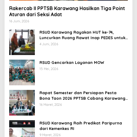
Rakercab II PPTSB Karawang Hasilkan Tiga Point
Aturan dari Seksi Adat
16 Juni, 2026
RSUD Karawang Rayakan HUT ke-74,
Luncurkan Ruang Rawat Inap PEDES untuk
Tingkatkan Pelayanan Kesehatan
4 Juni, 2026
RSUD Gencarkan Layanan MOW
15 Mei, 2026
Rapat Semester dan Persiapan Pesta
Bona Taon 2026 PPTSB Cabang Karawang
Digelar
16 Maret, 2026
RSUD Karawang Raih Predikat Paripurna
dari Kemenkes RI
9 Maret, 2026