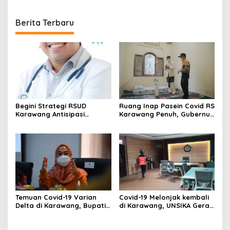
Berita Terbaru
Begini Strategi RSUD
Ruang Inap Pasein Covid RS
Karawang Antisipasi
Karawang Penuh, Gubernur
Lonjakan Covid19
Tinjau Tempat Isolasi Desa
Gelombang Tiga
Temuan Covid-19 Varian
Covid-19 Melonjak kembali
Delta di Karawang, Bupati
di Karawang, UNSIKA Gerak
Intruksikan Camat Buat Tim
Cepat Lakukan
Khusus
Pencegahan