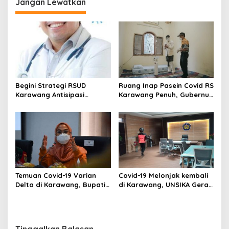
Jangan Lewatkan
Begini Strategi RSUD
Ruang Inap Pasein Covid RS
Karawang Antisipasi
Karawang Penuh, Gubernur
Lonjakan Covid19
Tinjau Tempat Isolasi Desa
Gelombang Tiga
Temuan Covid-19 Varian
Covid-19 Melonjak kembali
Delta di Karawang, Bupati
di Karawang, UNSIKA Gerak
Intruksikan Camat Buat Tim
Cepat Lakukan
Khusus
Pencegahan