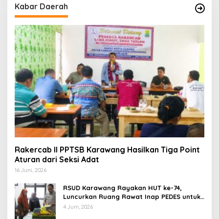
Kabar Daerah
Rakercab II PPTSB Karawang Hasilkan Tiga Point
Aturan dari Seksi Adat
16 Juni, 2026
RSUD Karawang Rayakan HUT ke-74,
Luncurkan Ruang Rawat Inap PEDES untuk
Tingkatkan Pelayanan Kesehatan
4 Juni, 2026