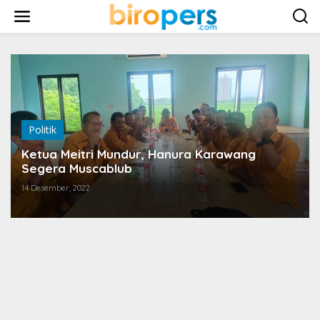
L
e
w
a
t
i
k
e
k
o
Politik
n
t
Ketua Meitri Mundur, Hanura Karawang
e
Segera Muscablub
n
14 Desember, 2022