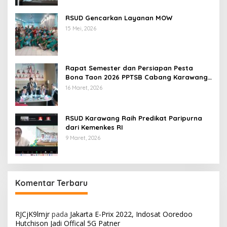
RSUD Gencarkan Layanan MOW
15 Mei, 2026
Rapat Semester dan Persiapan Pesta
Bona Taon 2026 PPTSB Cabang Karawang
Digelar
16 Maret, 2026
RSUD Karawang Raih Predikat Paripurna
dari Kemenkes RI
9 Maret, 2026
Komentar Terbaru
RJCjK9lmjr
pada
Jakarta E-Prix 2022, Indosat Ooredoo
Hutchison Jadi Offical 5G Patner