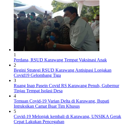
1
Perdana, RSUD Karawang Tempat Vaksinasi Anak
2
Begini Strategi RSUD Karawang Antisipasi Lonjakan
Covid19 Gelombang Tiga
3
Ruang Inap Pasein Covid RS Karawang Penuh, Gubernur
Tinjau Tempat Isolasi Desa
4
Temuan Covid-19 Varian Delta di Karawang, Bupati
Intruksikan Camat Buat Tim Khusus
5
Covid-19 Melonjak kembali di Karawang, UNSIKA Gerak
Cepat Lakukan Pencegahan