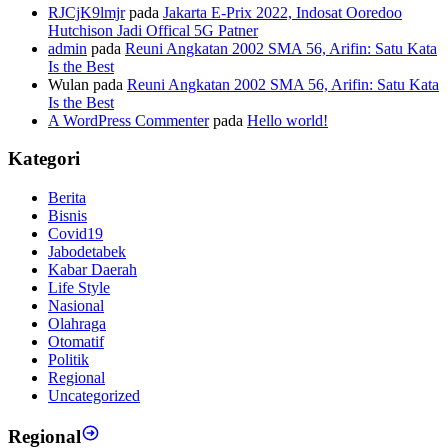
RJCjK9lmjr
pada
Jakarta E-Prix 2022, Indosat Ooredoo
Hutchison Jadi Offical 5G Patner
admin
pada
Reuni Angkatan 2002 SMA 56, Arifin: Satu Kata
Is the Best
Wulan
pada
Reuni Angkatan 2002 SMA 56, Arifin: Satu Kata
Is the Best
A WordPress Commenter
pada
Hello world!
Kategori
Berita
Bisnis
Covid19
Jabodetabek
Kabar Daerah
Life Style
Nasional
Olahraga
Otomatif
Politik
Regional
Uncategorized
Regional