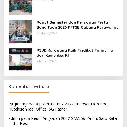
Rapat Semester dan Persiapan Pesta
Bona Taon 2026 PPTSB Cabang Karawang
Digelar
16 Maret, 2026
RSUD Karawang Raih Predikat Paripurna
dari Kemenkes RI
9 Maret, 2026
Komentar Terbaru
RJCjK9lmjr
pada
Jakarta E-Prix 2022, Indosat Ooredoo
Hutchison Jadi Offical 5G Patner
admin
pada
Reuni Angkatan 2002 SMA 56, Arifin: Satu Kata
Is the Best