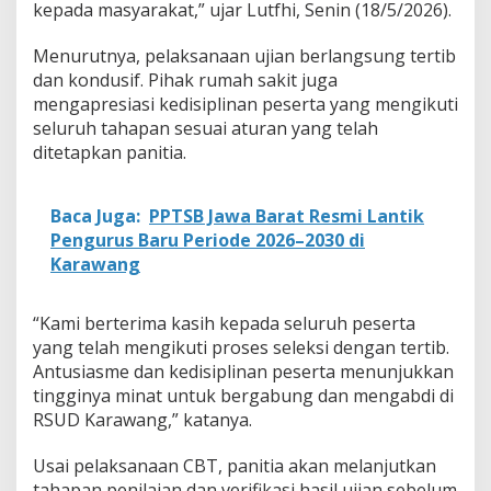
kepada masyarakat,” ujar Lutfhi, Senin (18/5/2026).
i
U
n
Menurutnya, pelaksanaan ujian berlangsung tertib
s
dan kondusif. Pihak rumah sakit juga
i
mengapresiasi kedisiplinan peserta yang mengikuti
k
seluruh tahapan sesuai aturan yang telah
a
ditetapkan panitia.
Baca Juga:
PPTSB Jawa Barat Resmi Lantik
Pengurus Baru Periode 2026–2030 di
Karawang
“Kami berterima kasih kepada seluruh peserta
yang telah mengikuti proses seleksi dengan tertib.
Antusiasme dan kedisiplinan peserta menunjukkan
tingginya minat untuk bergabung dan mengabdi di
RSUD Karawang,” katanya.
Usai pelaksanaan CBT, panitia akan melanjutkan
tahapan penilaian dan verifikasi hasil ujian sebelum