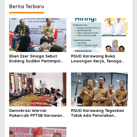
Berita Terbaru
Eben Ezer Sinaga Sebut
RSUD Karawang Buka
Endang Sodikin Pemimpin
Lowongan Kerja, Tenaga
Visioner, Komitmen
Medis hingga Teknisi Dicari
Wujudkan TPU Tanpa
Diskriminasi di Karawang
Demokrasi Warnai
RSUD Karawang Tegaskan
Rakercab PPTSB Karawang,
Tidak Ada Penolakan
AD/ART Direvisi
Pasien, Ini Penjelasan
Resminya