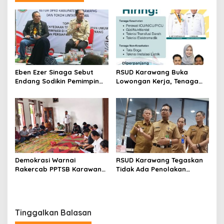
Eben Ezer Sinaga Sebut
RSUD Karawang Buka
Endang Sodikin Pemimpin
Lowongan Kerja, Tenaga
Visioner, Komitmen
Medis hingga Teknisi Dicari
Wujudkan TPU Tanpa
Diskriminasi di Karawang
Demokrasi Warnai
RSUD Karawang Tegaskan
Rakercab PPTSB Karawang,
Tidak Ada Penolakan
AD/ART Direvisi
Pasien, Ini Penjelasan
Resminya
Tinggalkan Balasan