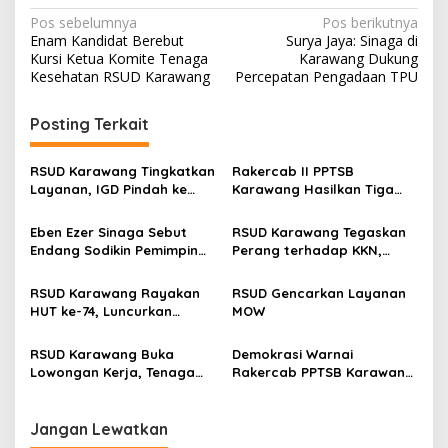
N
Pos sebelumnya
Pos berikutnya
Enam Kandidat Berebut
Surya Jaya: Sinaga di
a
Kursi Ketua Komite Tenaga
Karawang Dukung
v
Kesehatan RSUD Karawang
Percepatan Pengadaan TPU
i
Posting Terkait
g
a
RSUD Karawang Tingkatkan
Rakercab II PPTSB
s
Layanan, IGD Pindah ke
Karawang Hasilkan Tiga
Gedung Baru dan Buka
Point Aturan dari Seksi
i
Ruang Rawat Inap PEDES
Adat
Eben Ezer Sinaga Sebut
RSUD Karawang Tegaskan
p
Berkapasitas 31 Tempat
Endang Sodikin Pemimpin
Perang terhadap KKN,
Tidur
Visioner, Komitmen
Seluruh Insan Kesehatan
o
Wujudkan TPU Tanpa
Teken Pakta Integritas
RSUD Karawang Rayakan
RSUD Gencarkan Layanan
s
Diskriminasi di Karawang
HUT ke-74, Luncurkan
MOW
Ruang Rawat Inap PEDES
untuk Tingkatkan
RSUD Karawang Buka
Demokrasi Warnai
Pelayanan Kesehatan
Lowongan Kerja, Tenaga
Rakercab PPTSB Karawang,
Medis hingga Teknisi Dicari
AD/ART Direvisi
Jangan Lewatkan