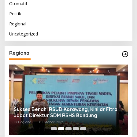
Otomatif
Politik
Regional
Uncategorized
Regional
Sukses Benahi RSUD Karawang, Kini dr Fitra
T
Jabat Direktur SDM RSHS Bandung
P
Di Regional
|
8 Oktober, 2023
Di