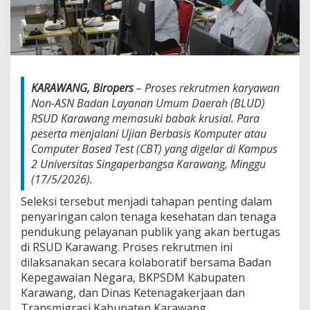
u
t
K
u
r
s
i
KARAWANG, Biropers
– Proses rekrutmen karyawan
N
Non-ASN Badan Layanan Umum Daerah (BLUD)
o
RSUD Karawang memasuki babak krusial. Para
n
-
peserta menjalani Ujian Berbasis Komputer atau
A
Computer Based Test (CBT) yang digelar di Kampus
S
2 Universitas Singaperbangsa Karawang, Minggu
N
(17/5/2026).
R
S
Seleksi tersebut menjadi tahapan penting dalam
U
penyaringan calon tenaga kesehatan dan tenaga
D
K
pendukung pelayanan publik yang akan bertugas
a
di RSUD Karawang. Proses rekrutmen ini
r
dilaksanakan secara kolaboratif bersama Badan
a
Kepegawaian Negara, BKPSDM Kabupaten
w
Karawang, dan Dinas Ketenagakerjaan dan
a
n
Transmigrasi Kabupaten Karawang.