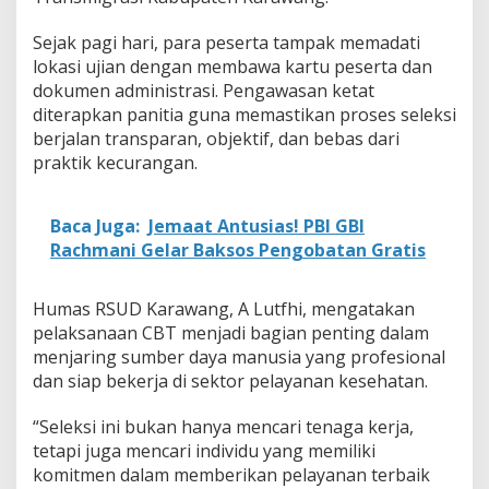
g
,
Sejak pagi hari, para peserta tampak memadati
S
lokasi ujian dengan membawa kartu peserta dan
e
dokumen administrasi. Pengawasan ketat
l
e
diterapkan panitia guna memastikan proses seleksi
k
berjalan transparan, objektif, dan bebas dari
s
praktik kecurangan.
i
C
B
Baca Juga:
Jemaat Antusias! PBI GBI
T
D
Rachmani Gelar Baksos Pengobatan Gratis
i
g
e
Humas RSUD Karawang, A Lutfhi, mengatakan
l
pelaksanaan CBT menjadi bagian penting dalam
a
menjaring sumber daya manusia yang profesional
r
dan siap bekerja di sektor pelayanan kesehatan.
K
e
t
“Seleksi ini bukan hanya mencari tenaga kerja,
a
tetapi juga mencari individu yang memiliki
t
komitmen dalam memberikan pelayanan terbaik
d