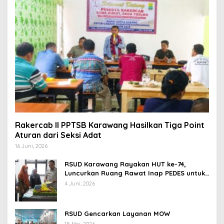
Rakercab II PPTSB Karawang Hasilkan Tiga Point
Aturan dari Seksi Adat
16 Juni, 2026
RSUD Karawang Rayakan HUT ke-74,
Luncurkan Ruang Rawat Inap PEDES untuk
Tingkatkan Pelayanan Kesehatan
4 Juni, 2026
RSUD Gencarkan Layanan MOW
15 Mei, 2026