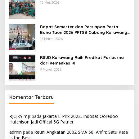
15 Mei, 2026
Rapat Semester dan Persiapan Pesta
Bona Taon 2026 PPTSB Cabang Karawang
Digelar
16 Maret, 2026
RSUD Karawang Raih Predikat Paripurna
dari Kemenkes RI
9 Maret, 2026
Komentar Terbaru
RJCjK9lmjr
pada
Jakarta E-Prix 2022, Indosat Ooredoo
Hutchison Jadi Offical 5G Patner
admin
pada
Reuni Angkatan 2002 SMA 56, Arifin: Satu Kata
Is the Best