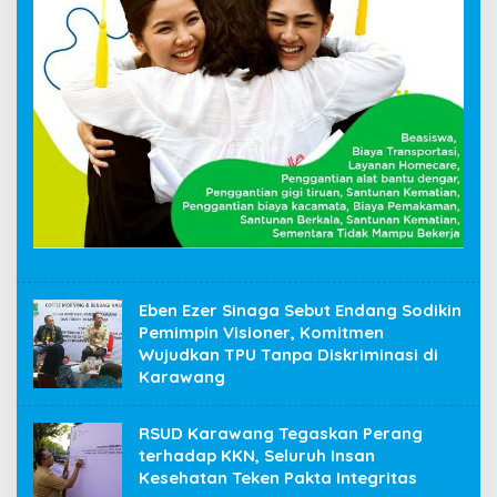
Eben Ezer Sinaga Sebut Endang Sodikin
Pemimpin Visioner, Komitmen
Wujudkan TPU Tanpa Diskriminasi di
Karawang
RSUD Karawang Tegaskan Perang
terhadap KKN, Seluruh Insan
Kesehatan Teken Pakta Integritas