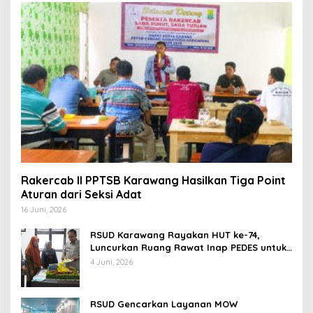
Rakercab II PPTSB Karawang Hasilkan Tiga Point
Aturan dari Seksi Adat
16 Juni, 2026
RSUD Karawang Rayakan HUT ke-74,
Luncurkan Ruang Rawat Inap PEDES untuk
Tingkatkan Pelayanan Kesehatan
4 Juni, 2026
RSUD Gencarkan Layanan MOW