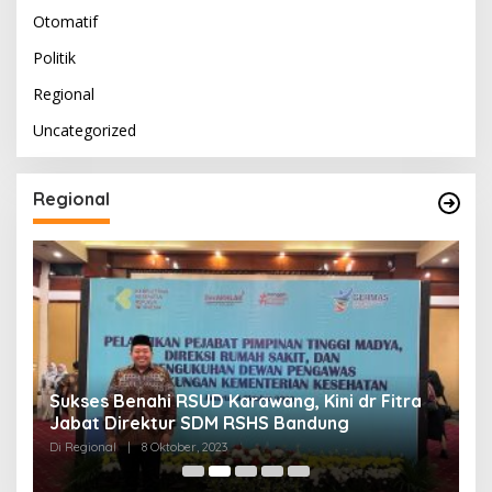
Otomatif
Politik
Regional
Uncategorized
Regional
Sukses Benahi RSUD Karawang, Kini dr Fitra
T
Jabat Direktur SDM RSHS Bandung
P
Di Regional
|
8 Oktober, 2023
Di