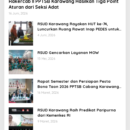
Rakercab II PPTSB Karawang Hasilkan Tiga Point
Aturan dari Seksi Adat
16 Juni, 2026
RSUD Karawang Rayakan HUT ke-74,
Luncurkan Ruang Rawat Inap PEDES untuk
Tingkatkan Pelayanan Kesehatan
4 Juni, 2026
RSUD Gencarkan Layanan MOW
15 Mei, 2026
Rapat Semester dan Persiapan Pesta
Bona Taon 2026 PPTSB Cabang Karawang
Digelar
16 Maret, 2026
RSUD Karawang Raih Predikat Paripurna
dari Kemenkes RI
9 Maret, 2026