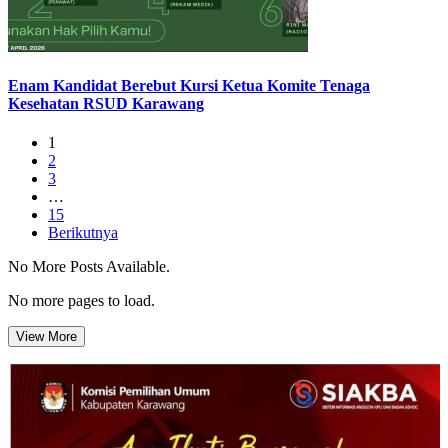
Enam Kandidat Berebut Kursi Ketua Komite Tenaga
Kesehatan RSUD Karawang
1
2
3
…
15
Berikutnya
No More Posts Available.
No more pages to load.
View More