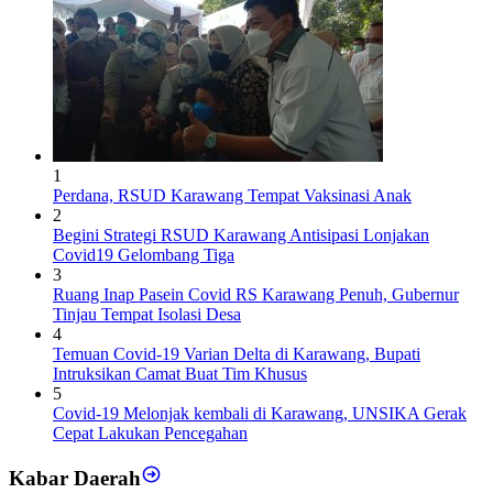
1
Perdana, RSUD Karawang Tempat Vaksinasi Anak
2
Begini Strategi RSUD Karawang Antisipasi Lonjakan
Covid19 Gelombang Tiga
3
Ruang Inap Pasein Covid RS Karawang Penuh, Gubernur
Tinjau Tempat Isolasi Desa
4
Temuan Covid-19 Varian Delta di Karawang, Bupati
Intruksikan Camat Buat Tim Khusus
5
Covid-19 Melonjak kembali di Karawang, UNSIKA Gerak
Cepat Lakukan Pencegahan
Kabar Daerah