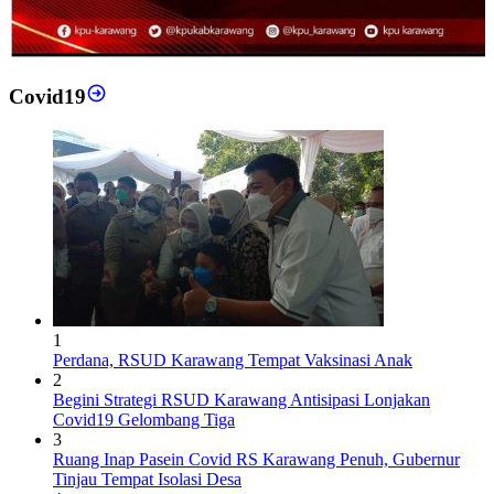
Covid19
1
Perdana, RSUD Karawang Tempat Vaksinasi Anak
2
Begini Strategi RSUD Karawang Antisipasi Lonjakan
Covid19 Gelombang Tiga
3
Ruang Inap Pasein Covid RS Karawang Penuh, Gubernur
Tinjau Tempat Isolasi Desa