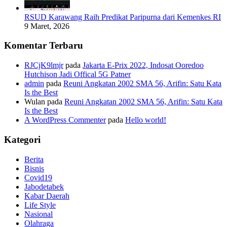
RSUD Karawang Raih Predikat Paripurna dari Kemenkes RI
9 Maret, 2026
Komentar Terbaru
RJCjK9lmjr
pada
Jakarta E-Prix 2022, Indosat Ooredoo
Hutchison Jadi Offical 5G Patner
admin
pada
Reuni Angkatan 2002 SMA 56, Arifin: Satu Kata
Is the Best
Wulan
pada
Reuni Angkatan 2002 SMA 56, Arifin: Satu Kata
Is the Best
A WordPress Commenter
pada
Hello world!
Kategori
Berita
Bisnis
Covid19
Jabodetabek
Kabar Daerah
Life Style
Nasional
Olahraga