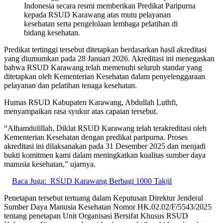
Indonesia secara resmi memberikan Predikat Paripurna
kepada RSUD Karawang atas mutu pelayanan
kesehatan serta pengelolaan lembaga pelatihan di
bidang kesehatan.
Predikat tertinggi tersebut ditetapkan berdasarkan hasil akreditasi
yang diumumkan pada 28 Januari 2026. Akreditasi ini menegaskan
bahwa RSUD Karawang telah memenuhi seluruh standar yang
ditetapkan oleh Kementerian Kesehatan dalam penyelenggaraan
pelayanan dan pelatihan tenaga kesehatan.
Humas RSUD Kabupaten Karawang, Abdullah Luthfi,
menyampaikan rasa syukur atas capaian tersebut.
“Alhamdulillah, Diklat RSUD Karawang telah terakreditasi oleh
Kementerian Kesehatan dengan predikat paripurna. Proses
akreditasi ini dilaksanakan pada 31 Desember 2025 dan menjadi
bukti komitmen kami dalam meningkatkan kualitas sumber daya
manusia kesehatan,” ujarnya.
Baca Juga:
RSUD Karawang Berbagi 1000 Takjil
Penetapan tersebut tertuang dalam Keputusan Direktur Jenderal
Sumber Daya Manusia Kesehatan Nomor HK.02.02/F/5543/2025
tentang penetapan Unit Organisasi Bersifat Khusus RSUD