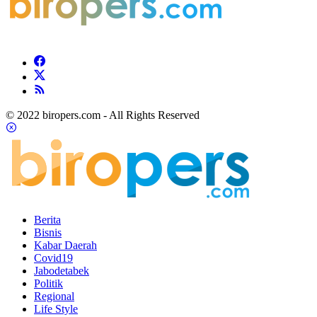
© 2022 biropers.com - All Rights Reserved
Berita
Bisnis
Kabar Daerah
Covid19
Jabodetabek
Politik
Regional
Life Style