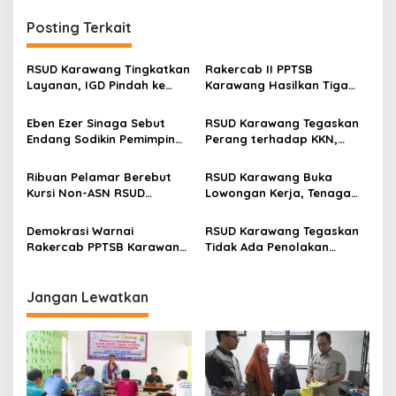
i
Posting Terkait
g
a
RSUD Karawang Tingkatkan
Rakercab II PPTSB
s
Layanan, IGD Pindah ke
Karawang Hasilkan Tiga
Gedung Baru dan Buka
Point Aturan dari Seksi
i
Ruang Rawat Inap PEDES
Adat
Eben Ezer Sinaga Sebut
RSUD Karawang Tegaskan
p
Berkapasitas 31 Tempat
Endang Sodikin Pemimpin
Perang terhadap KKN,
Tidur
Visioner, Komitmen
Seluruh Insan Kesehatan
o
Wujudkan TPU Tanpa
Teken Pakta Integritas
Ribuan Pelamar Berebut
RSUD Karawang Buka
s
Diskriminasi di Karawang
Kursi Non-ASN RSUD
Lowongan Kerja, Tenaga
Karawang, Seleksi CBT
Medis hingga Teknisi Dicari
Digelar Ketat di Unsika
Demokrasi Warnai
RSUD Karawang Tegaskan
Rakercab PPTSB Karawang,
Tidak Ada Penolakan
AD/ART Direvisi
Pasien, Ini Penjelasan
Resminya
Jangan Lewatkan