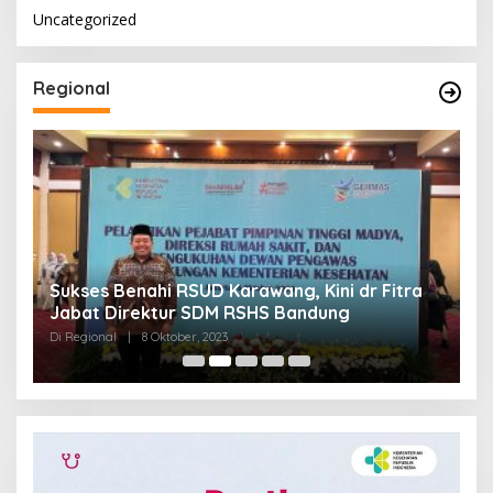
Uncategorized
Regional
Sukses Benahi RSUD Karawang, Kini dr Fitra
T
Jabat Direktur SDM RSHS Bandung
P
Di Regional
|
8 Oktober, 2023
Di