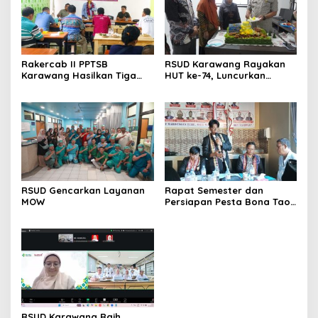
Rakercab II PPTSB
RSUD Karawang Rayakan
Karawang Hasilkan Tiga
HUT ke-74, Luncurkan
Point Aturan dari Seksi
Ruang Rawat Inap PEDES
Adat
untuk Tingkatkan
Pelayanan Kesehatan
RSUD Gencarkan Layanan
Rapat Semester dan
MOW
Persiapan Pesta Bona Taon
2026 PPTSB Cabang
Karawang Digelar
RSUD Karawang Raih