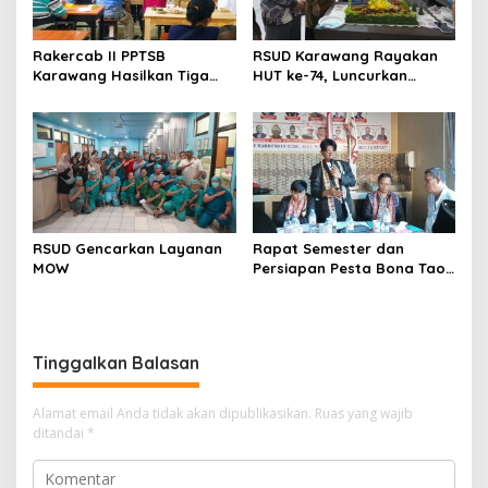
Rakercab II PPTSB
RSUD Karawang Rayakan
Karawang Hasilkan Tiga
HUT ke-74, Luncurkan
Point Aturan dari Seksi
Ruang Rawat Inap PEDES
Adat
untuk Tingkatkan
Pelayanan Kesehatan
RSUD Gencarkan Layanan
Rapat Semester dan
MOW
Persiapan Pesta Bona Taon
2026 PPTSB Cabang
Karawang Digelar
Tinggalkan Balasan
Alamat email Anda tidak akan dipublikasikan.
Ruas yang wajib
ditandai
*