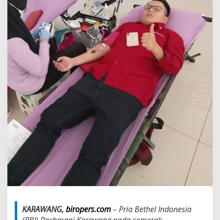
n
o
r
D
a
r
a
h
KARAWANG,
biropers.com
– Pria Bethel Indonesia