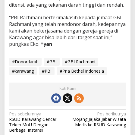
ditensi, ada yang tekanan darah tinggi dan rendah.
“PBI Rachmani berterimakasih kepada jemaat GBI
Rachmani yang telah mendonor darah, kedepannya
kami akan bekerjasama dengan gereja-gereja di
Karawang agar bisa lebih dari target saat ini,”
pungkas Eko.
*yan
#Donordarah
#GBI
#GBI Rachmani
#karawang
#PBI
#Pria Bethel Indonesia
Ikuti Kami
N
Pos sebelumnya
Pos berikutnya
RSUD Karawang Gencar
Mojang Jajaka Jabar Wisata
a
Teken MoU Dengan
Medis ke RSUD Karawang
v
Berbagai Instansi