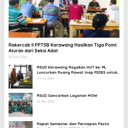
Rakercab II PPTSB Karawang Hasilkan Tiga Point
Aturan dari Seksi Adat
16 Juni, 2026
RSUD Karawang Rayakan HUT ke-74,
Luncurkan Ruang Rawat Inap PEDES untuk
Tingkatkan Pelayanan Kesehatan
4 Juni, 2026
RSUD Gencarkan Layanan MOW
15 Mei, 2026
Rapat Semester dan Persiapan Pesta