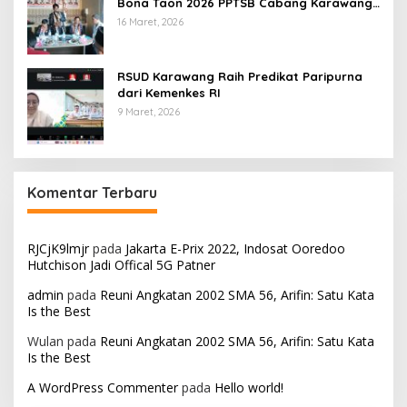
Bona Taon 2026 PPTSB Cabang Karawang
Digelar
16 Maret, 2026
RSUD Karawang Raih Predikat Paripurna
dari Kemenkes RI
9 Maret, 2026
Komentar Terbaru
RJCjK9lmjr
pada
Jakarta E-Prix 2022, Indosat Ooredoo
Hutchison Jadi Offical 5G Patner
admin
pada
Reuni Angkatan 2002 SMA 56, Arifin: Satu Kata
Is the Best
Wulan
pada
Reuni Angkatan 2002 SMA 56, Arifin: Satu Kata
Is the Best
A WordPress Commenter
pada
Hello world!