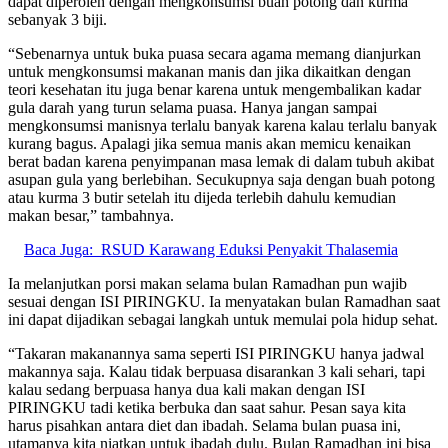
dapat diperoleh dengan mengkonsumsi buah potong dan kurma
sebanyak 3 biji.
“Sebenarnya untuk buka puasa secara agama memang dianjurkan
untuk mengkonsumsi makanan manis dan jika dikaitkan dengan
teori kesehatan itu juga benar karena untuk mengembalikan kadar
gula darah yang turun selama puasa. Hanya jangan sampai
mengkonsumsi manisnya terlalu banyak karena kalau terlalu banyak
kurang bagus. Apalagi jika semua manis akan memicu kenaikan
berat badan karena penyimpanan masa lemak di dalam tubuh akibat
asupan gula yang berlebihan. Secukupnya saja dengan buah potong
atau kurma 3 butir setelah itu dijeda terlebih dahulu kemudian
makan besar,” tambahnya.
Baca Juga:
RSUD Karawang Eduksi Penyakit Thalasemia
Ia melanjutkan porsi makan selama bulan Ramadhan pun wajib
sesuai dengan ISI PIRINGKU. Ia menyatakan bulan Ramadhan saat
ini dapat dijadikan sebagai langkah untuk memulai pola hidup sehat.
“Takaran makanannya sama seperti ISI PIRINGKU hanya jadwal
makannya saja. Kalau tidak berpuasa disarankan 3 kali sehari, tapi
kalau sedang berpuasa hanya dua kali makan dengan ISI
PIRINGKU tadi ketika berbuka dan saat sahur. Pesan saya kita
harus pisahkan antara diet dan ibadah. Selama bulan puasa ini,
utamanya kita niatkan untuk ibadah dulu. Bulan Ramadhan ini bisa