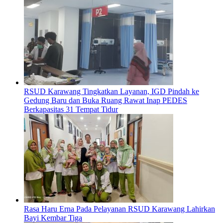
RSUD Karawang Tingkatkan Layanan, IGD Pindah ke
Gedung Baru dan Buka Ruang Rawat Inap PEDES
Berkapasitas 31 Tempat Tidur
Rasa Haru Erna Pada Pelayanan RSUD Karawang Lahirkan
Bayi Kembar Tiga