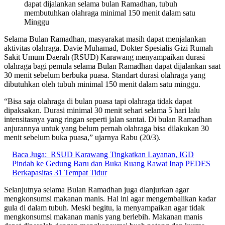
dapat dijalankan selama bulan Ramadhan, tubuh
membutuhkan olahraga minimal 150 menit dalam satu
Minggu
Selama Bulan Ramadhan, masyarakat masih dapat menjalankan
aktivitas olahraga. Davie Muhamad, Dokter Spesialis Gizi Rumah
Sakit Umum Daerah (RSUD) Karawang menyampaikan durasi
olahraga bagi pemula selama Bulan Ramadhan dapat dijalankan saat
30 menit sebelum berbuka puasa. Standart durasi olahraga yang
dibutuhkan oleh tubuh minimal 150 menit dalam satu minggu.
“Bisa saja olahraga di bulan puasa tapi olahraga tidak dapat
dipaksakan. Durasi minimal 30 menit sehari selama 5 hari lalu
intensitasnya yang ringan seperti jalan santai. Di bulan Ramadhan
anjurannya untuk yang belum pernah olahraga bisa dilakukan 30
menit sebelum buka puasa,” ujarnya Rabu (20/3).
Baca Juga:
RSUD Karawang Tingkatkan Layanan, IGD
Pindah ke Gedung Baru dan Buka Ruang Rawat Inap PEDES
Berkapasitas 31 Tempat Tidur
Selanjutnya selama Bulan Ramadhan juga dianjurkan agar
mengkonsumsi makanan manis. Hal ini agar mengembalikan kadar
gula di dalam tubuh. Meski begitu, ia menyampaikan agar tidak
mengkonsumsi makanan manis yang berlebih. Makanan manis