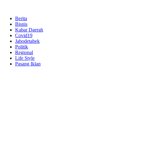
Berita
Bisnis
Kabar Daerah
Covid19
Jabodetabek
Politik
Regional
Life Style
Pasang Iklan