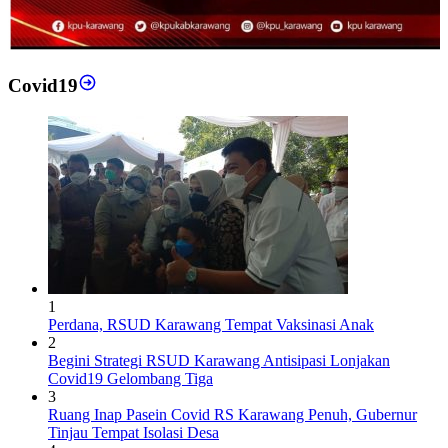
Covid19
1
Perdana, RSUD Karawang Tempat Vaksinasi Anak
2
Begini Strategi RSUD Karawang Antisipasi Lonjakan
Covid19 Gelombang Tiga
3
Ruang Inap Pasein Covid RS Karawang Penuh, Gubernur
Tinjau Tempat Isolasi Desa