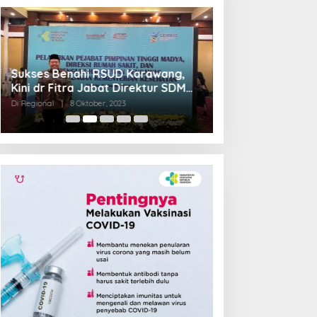
Sukses Benahi RSUD Karawang,
Transformasi R
Kini dr Fitra Jabat Direktur SDM
Jadi Pilot Proje
RSHS Bandung
Barat
Di Regional
|
8 Oktober, 2023
Di Regional
|
4 Septem