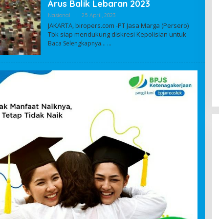
Arus Balik Lebaran 2023
Nasional
|
25 April, 2023
O
L
JAKARTA, biropers.com -PT Jasa Marga (Persero)
E
Tbk siap mendukung diskresi Kepolisian untuk
H
Baca Selengkapnya…
A
D
M
I
N