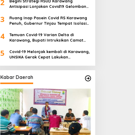
2
Begini Strategi RSUD Karawang
Antisipasi Lonjakan Covid19 Gelombang
Tiga
3
Ruang Inap Pasein Covid RS Karawang
Penuh, Gubernur Tinjau Tempat Isolasi
Desa
4
Temuan Covid-19 Varian Delta di
Karawang, Bupati Intruksikan Camat
Buat Tim Khusus
5
Covid-19 Melonjak kembali di Karawang,
UNSIKA Gerak Cepat Lakukan
Pencegahan
Kabar Daerah