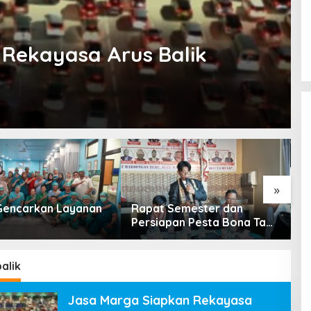
Rekayasa Arus Balik
»
encarkan Layanan
Rapat Semester dan
R
Persiapan Pesta Bona Taon
P
2026 PPTSB Cabang
K
Karawang Digelar
alik
Jasa Marga Siapkan Rekayasa