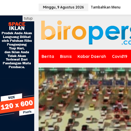
L
Tambahkan Menu
e
Minggu, 9 Agustus 2026
w
a
tutup
t
i
k
e
k
o
n
Berita
Bisnis
Kabar Daerah
Covid19
t
e
n