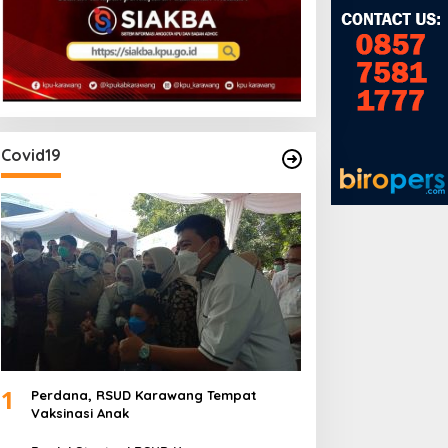
Covid19
SUD Karawang Raih
Rakercab II PPTSB
redikat Paripurna dari
Karawang Hasilkan Tiga
emenkes RI
Point Aturan dari Seksi
Adat
1
Perdana, RSUD Karawang Tempat
Vaksinasi Anak