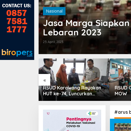
Nasional
Jasa Marga Siapkan 
Lebaran 2023
25 April, 2023
«
 PPTSB
RSUD Karawang Rayakan
RSUD G
silkan Tiga
HUT ke-74, Luncurkan
MOW
 dari Seksi
Ruang Rawat Inap PEDES
untuk Tingkatkan
Pelayanan Kesehatan
#arus b