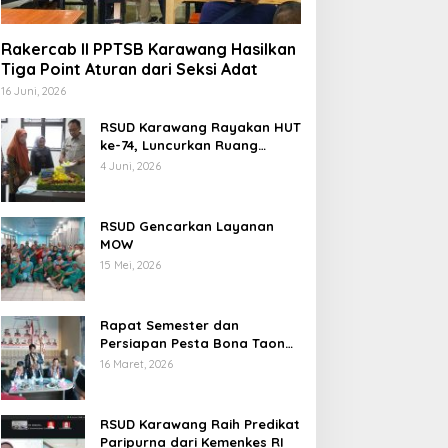
Rakercab II PPTSB Karawang Hasilkan
Tiga Point Aturan dari Seksi Adat
16 Juni, 2026
RSUD Karawang Rayakan HUT
ke-74, Luncurkan Ruang
Rawat Inap PEDES untuk
4 Juni, 2026
Tingkatkan Pelayanan
Kesehatan
RSUD Gencarkan Layanan
MOW
15 Mei, 2026
Rapat Semester dan
Persiapan Pesta Bona Taon
2026 PPTSB Cabang
16 Maret, 2026
Karawang Digelar
RSUD Karawang Raih Predikat
Paripurna dari Kemenkes RI