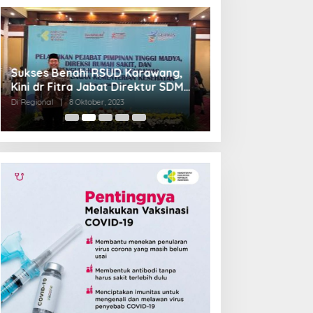
Sukses Benahi RSUD Karawang,
Transformasi R
Kini dr Fitra Jabat Direktur SDM
Jadi Pilot Proje
RSHS Bandung
Barat
Di Regional
|
8 Oktober, 2023
Di Regional
|
4 Septem