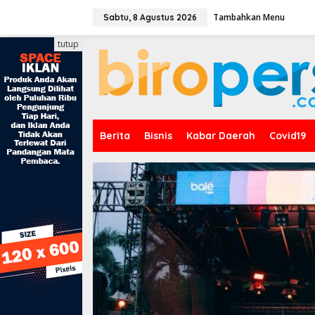
L
Tambahkan Menu
e
Sabtu, 8 Agustus 2026
w
a
tutup
t
i
k
e
k
o
n
Berita
Bisnis
Kabar Daerah
Covid19
t
e
n