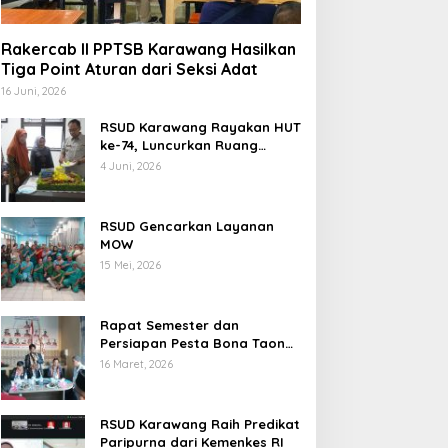
Rakercab II PPTSB Karawang Hasilkan
Tiga Point Aturan dari Seksi Adat
16 Juni, 2026
RSUD Karawang Rayakan HUT
ke-74, Luncurkan Ruang
Rawat Inap PEDES untuk
4 Juni, 2026
Tingkatkan Pelayanan
Kesehatan
RSUD Gencarkan Layanan
MOW
15 Mei, 2026
Rapat Semester dan
Persiapan Pesta Bona Taon
2026 PPTSB Cabang
16 Maret, 2026
Karawang Digelar
RSUD Karawang Raih Predikat
Paripurna dari Kemenkes RI