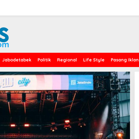
Jabodetabek
Politik
Regional
Life Style
Pasang Iklan