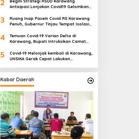
2
Begini Strategi RSUD Karawang
Antisipasi Lonjakan Covid19 Gelombang
Tiga
3
Ruang Inap Pasein Covid RS Karawang
Penuh, Gubernur Tinjau Tempat Isolasi
Desa
4
Temuan Covid-19 Varian Delta di
Karawang, Bupati Intruksikan Camat
Buat Tim Khusus
5
Covid-19 Melonjak kembali di Karawang,
UNSIKA Gerak Cepat Lakukan
Pencegahan
Kabar Daerah