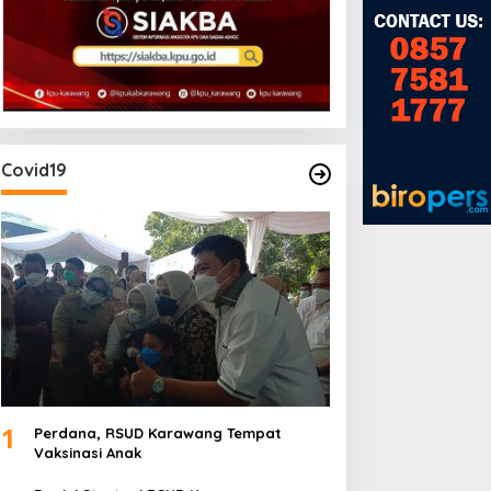
Covid19
SUD Karawang Raih
Rakercab II PPTSB
redikat Paripurna dari
Karawang Hasilkan Tiga
emenkes RI
Point Aturan dari Seksi
Adat
1
Perdana, RSUD Karawang Tempat
Vaksinasi Anak