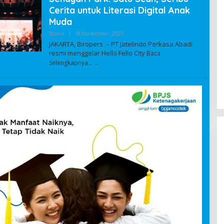
Cerita untuk Literasi Digital Anak
Muda
Bisnis
|
18 November, 2025
O
L
JAKARTA, Biropers – PT Jatelindo Perkasa Abadi
E
resmi menggelar Hello Fello City
Baca
H
A
Selengkapnya…
D
M
I
N