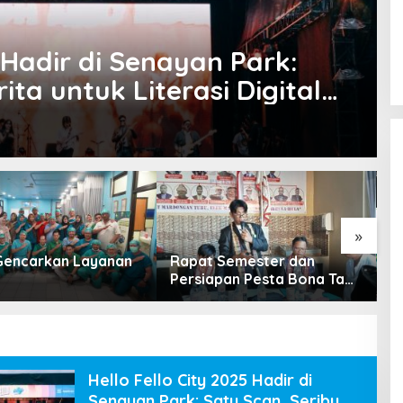
5 Hadir di Senayan Park:
ita untuk Literasi Digital
»
encarkan Layanan
Rapat Semester dan
R
Persiapan Pesta Bona Taon
P
2026 PPTSB Cabang
K
Karawang Digelar
Hello Fello City 2025 Hadir di
Senayan Park: Satu Scan, Seribu