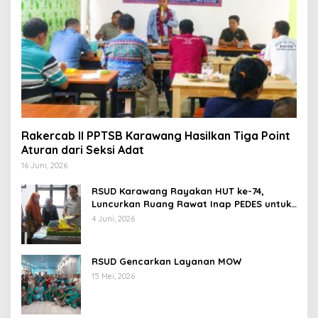
Rakercab II PPTSB Karawang Hasilkan Tiga Point
Aturan dari Seksi Adat
16 Juni, 2026
RSUD Karawang Rayakan HUT ke-74,
Luncurkan Ruang Rawat Inap PEDES untuk
Tingkatkan Pelayanan Kesehatan
4 Juni, 2026
RSUD Gencarkan Layanan MOW
15 Mei, 2026