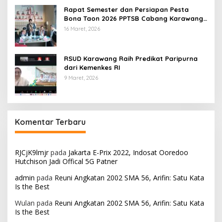
Rapat Semester dan Persiapan Pesta
Bona Taon 2026 PPTSB Cabang Karawang
Digelar
16 Maret, 2026
RSUD Karawang Raih Predikat Paripurna
dari Kemenkes RI
9 Maret, 2026
Komentar Terbaru
RJCjK9lmjr
pada
Jakarta E-Prix 2022, Indosat Ooredoo
Hutchison Jadi Offical 5G Patner
admin
pada
Reuni Angkatan 2002 SMA 56, Arifin: Satu Kata
Is the Best
Wulan
pada
Reuni Angkatan 2002 SMA 56, Arifin: Satu Kata
Is the Best