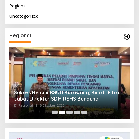
Regional
Uncategorized
Regional
Sukses Benahi RSUD Karawang, Kini dr Fitra
T
Jabat Direktur SDM RSHS Bandung
P
Di Regional
|
8 Oktober, 2023
Di