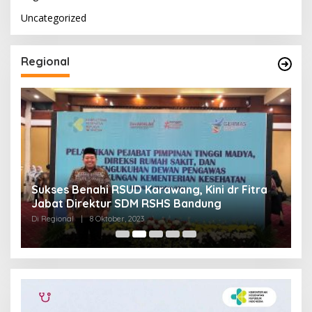
Uncategorized
Regional
Sukses Benahi RSUD Karawang, Kini dr Fitra
T
Jabat Direktur SDM RSHS Bandung
P
Di Regional
|
8 Oktober, 2023
Di