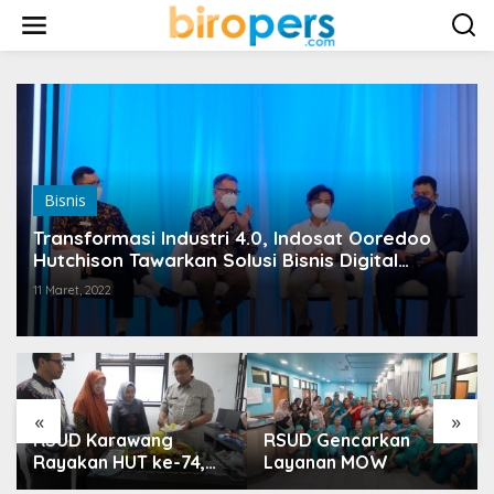
L
e
w
a
t
i
k
e
k
o
Bisnis
n
t
Transformasi Industri 4.0, Indosat Ooredoo
e
Hutchison Tawarkan Solusi Bisnis Digital
n
Sektor Industri
11 Maret, 2022
«
»
RSUD Karawang
RSUD Gencarkan
Rayakan HUT ke-74,
Layanan MOW
Luncurkan Ruang