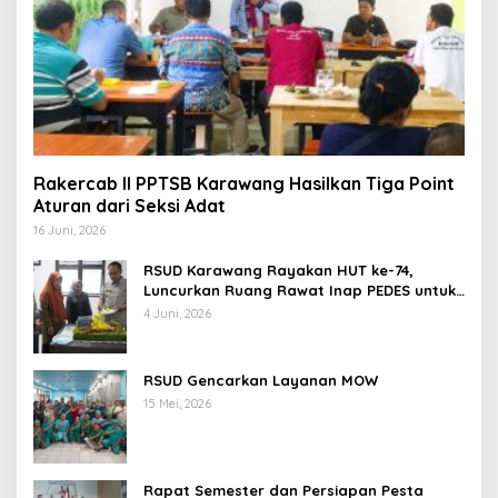
Rakercab II PPTSB Karawang Hasilkan Tiga Point
Aturan dari Seksi Adat
16 Juni, 2026
RSUD Karawang Rayakan HUT ke-74,
Luncurkan Ruang Rawat Inap PEDES untuk
Tingkatkan Pelayanan Kesehatan
4 Juni, 2026
RSUD Gencarkan Layanan MOW
15 Mei, 2026
Rapat Semester dan Persiapan Pesta