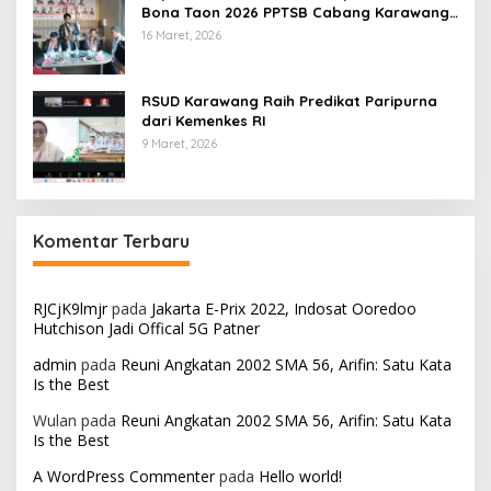
Bona Taon 2026 PPTSB Cabang Karawang
Digelar
16 Maret, 2026
RSUD Karawang Raih Predikat Paripurna
dari Kemenkes RI
9 Maret, 2026
Komentar Terbaru
RJCjK9lmjr
pada
Jakarta E-Prix 2022, Indosat Ooredoo
Hutchison Jadi Offical 5G Patner
admin
pada
Reuni Angkatan 2002 SMA 56, Arifin: Satu Kata
Is the Best
Wulan
pada
Reuni Angkatan 2002 SMA 56, Arifin: Satu Kata
Is the Best
A WordPress Commenter
pada
Hello world!