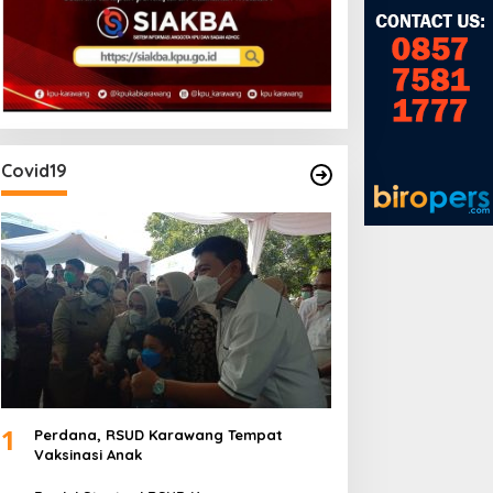
Covid19
SUD Karawang Raih
Rakercab II PPTSB
redikat Paripurna dari
Karawang Hasilkan Tiga
emenkes RI
Point Aturan dari Seksi
Adat
1
Perdana, RSUD Karawang Tempat
Vaksinasi Anak