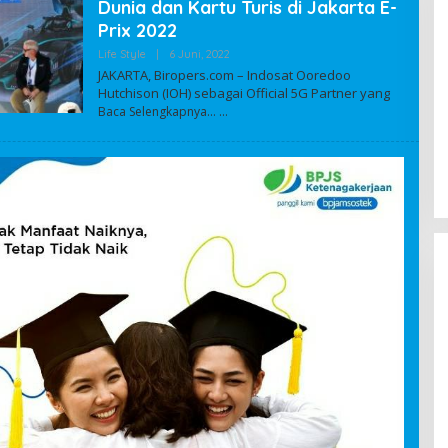
Dunia dan Kartu Turis di Jakarta E-
Prix 2022
Life Style
|
6 Juni, 2022
O
L
JAKARTA, Biropers.com – Indosat Ooredoo
E
Hutchison (IOH) sebagai Official 5G Partner yang
H
Baca Selengkapnya…
A
D
M
I
N