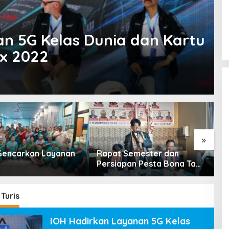
n 5G Kelas Dunia dan Kartu
ix 2022
»
encarkan Layanan
Rapat Semester dan
R
Persiapan Pesta Bona Taon
P
2026 PPTSB Cabang
K
Karawang Digelar
Turis
IOH Hadirkan Layanan 5G Kelas