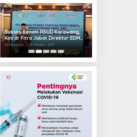
Sukses Benahi RSUD Karawang,
Transformasi R
Kini dr Fitra Jabat Direktur SDM
Jadi Pilot Proje
RSHS Bandung
Barat
Di Regional
|
8 Oktober, 2023
Di Regional
|
4 Septem