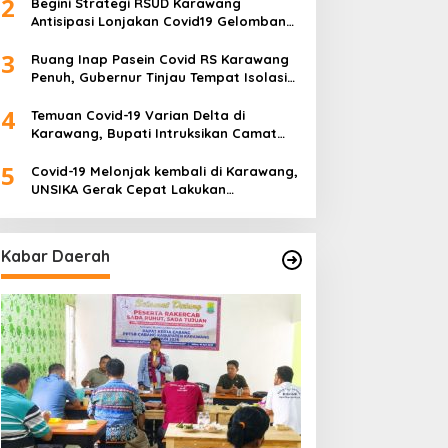
2
Begini Strategi RSUD Karawang
Antisipasi Lonjakan Covid19 Gelombang
Tiga
3
Ruang Inap Pasein Covid RS Karawang
Penuh, Gubernur Tinjau Tempat Isolasi
Desa
4
Temuan Covid-19 Varian Delta di
Karawang, Bupati Intruksikan Camat
Buat Tim Khusus
5
Covid-19 Melonjak kembali di Karawang,
UNSIKA Gerak Cepat Lakukan
Pencegahan
Kabar Daerah