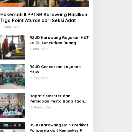
Rakercab II PPTSB Karawang Hasilkan
Tiga Point Aturan dari Seksi Adat
16 Juni, 2026
RSUD Karawang Rayakan HUT
ke-74, Luncurkan Ruang
Rawat Inap PEDES untuk
4 Juni, 2026
Tingkatkan Pelayanan
Kesehatan
RSUD Gencarkan Layanan
MOW
15 Mei, 2026
Rapat Semester dan
Persiapan Pesta Bona Taon
2026 PPTSB Cabang
16 Maret, 2026
Karawang Digelar
RSUD Karawang Raih Predikat
Paripurna dari Kemenkes RI