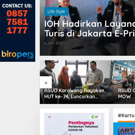
Life Style
IOH Hadirkan Layana
Turis di Jakarta E-Pr
6 Juni, 2022
«
 PPTSB
RSUD Karawang Rayakan
RSUD G
silkan Tiga
HUT ke-74, Luncurkan
MOW
 dari Seksi
Ruang Rawat Inap PEDES
untuk Tingkatkan
Pelayanan Kesehatan
#Kartu 