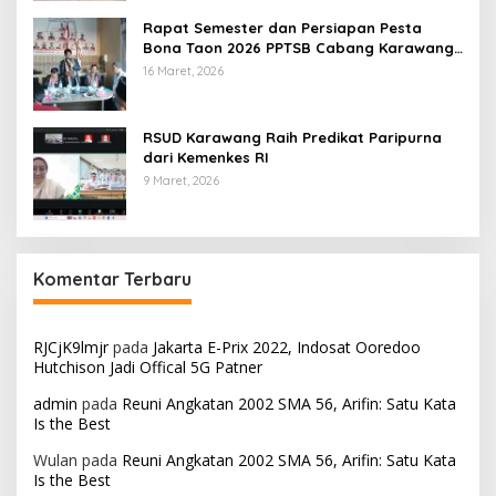
Rapat Semester dan Persiapan Pesta
Bona Taon 2026 PPTSB Cabang Karawang
Digelar
16 Maret, 2026
RSUD Karawang Raih Predikat Paripurna
dari Kemenkes RI
9 Maret, 2026
Komentar Terbaru
RJCjK9lmjr
pada
Jakarta E-Prix 2022, Indosat Ooredoo
Hutchison Jadi Offical 5G Patner
admin
pada
Reuni Angkatan 2002 SMA 56, Arifin: Satu Kata
Is the Best
Wulan
pada
Reuni Angkatan 2002 SMA 56, Arifin: Satu Kata
Is the Best