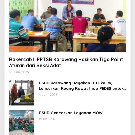
Rakercab II PPTSB Karawang Hasilkan Tiga Point
Aturan dari Seksi Adat
16 Juni, 2026
RSUD Karawang Rayakan HUT ke-74,
Luncurkan Ruang Rawat Inap PEDES untuk
Tingkatkan Pelayanan Kesehatan
4 Juni, 2026
RSUD Gencarkan Layanan MOW
15 Mei, 2026