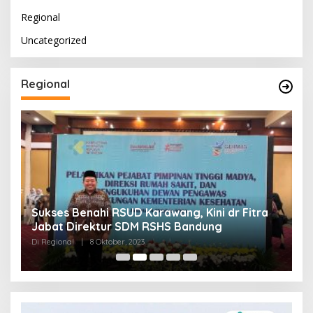
Regional
Uncategorized
Regional
Sukses Benahi RSUD Karawang, Kini dr Fitra
T
Jabat Direktur SDM RSHS Bandung
P
Di Regional
|
8 Oktober, 2023
Di