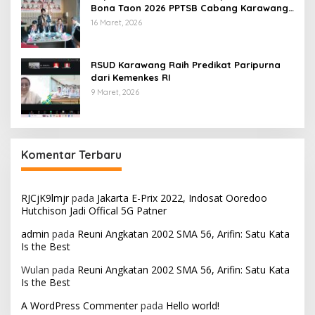
Bona Taon 2026 PPTSB Cabang Karawang
Digelar
16 Maret, 2026
RSUD Karawang Raih Predikat Paripurna
dari Kemenkes RI
9 Maret, 2026
Komentar Terbaru
RJCjK9lmjr
pada
Jakarta E-Prix 2022, Indosat Ooredoo
Hutchison Jadi Offical 5G Patner
admin
pada
Reuni Angkatan 2002 SMA 56, Arifin: Satu Kata
Is the Best
Wulan
pada
Reuni Angkatan 2002 SMA 56, Arifin: Satu Kata
Is the Best
A WordPress Commenter
pada
Hello world!