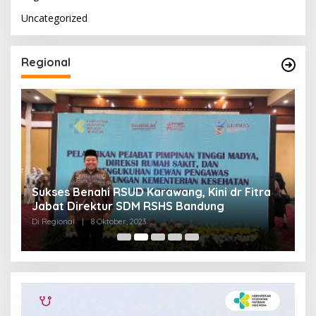
Uncategorized
Regional
Sukses Benahi RSUD Karawang, Kini dr Fitra
T
Jabat Direktur SDM RSHS Bandung
P
Di Regional
|
8 Oktober, 2023
Di