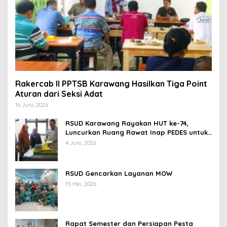
Rakercab II PPTSB Karawang Hasilkan Tiga Point
Aturan dari Seksi Adat
16 Juni, 2026
RSUD Karawang Rayakan HUT ke-74,
Luncurkan Ruang Rawat Inap PEDES untuk
Tingkatkan Pelayanan Kesehatan
4 Juni, 2026
RSUD Gencarkan Layanan MOW
15 Mei, 2026
Rapat Semester dan Persiapan Pesta