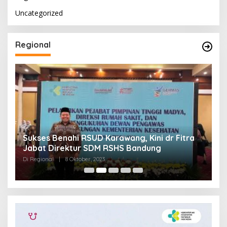
Uncategorized
Regional
Sukses Benahi RSUD Karawang, Kini dr Fitra
T
Jabat Direktur SDM RSHS Bandung
P
Di Regional
|
8 Oktober, 2023
Di