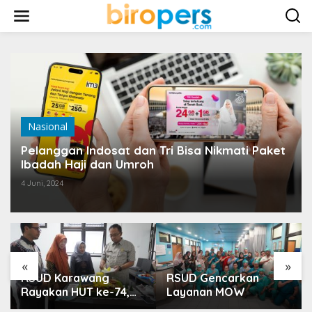
L
e
w
a
t
i
k
e
k
o
Nasional
n
t
Pelanggan Indosat dan Tri Bisa Nikmati Paket
e
Ibadah Haji dan Umroh
n
4 Juni, 2024
«
»
RSUD Karawang
RSUD Gencarkan
Rayakan HUT ke-74,
Layanan MOW
Luncurkan Ruang