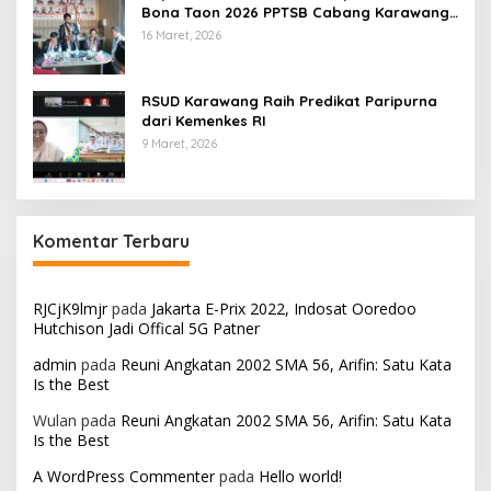
Bona Taon 2026 PPTSB Cabang Karawang
Digelar
16 Maret, 2026
RSUD Karawang Raih Predikat Paripurna
dari Kemenkes RI
9 Maret, 2026
Komentar Terbaru
RJCjK9lmjr
pada
Jakarta E-Prix 2022, Indosat Ooredoo
Hutchison Jadi Offical 5G Patner
admin
pada
Reuni Angkatan 2002 SMA 56, Arifin: Satu Kata
Is the Best
Wulan
pada
Reuni Angkatan 2002 SMA 56, Arifin: Satu Kata
Is the Best
A WordPress Commenter
pada
Hello world!