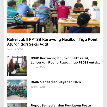
Rakercab II PPTSB Karawang Hasilkan Tiga Point
Aturan dari Seksi Adat
16 Juni, 2026
RSUD Karawang Rayakan HUT ke-74,
Luncurkan Ruang Rawat Inap PEDES untuk
Tingkatkan Pelayanan Kesehatan
4 Juni, 2026
RSUD Gencarkan Layanan MOW
15 Mei, 2026
Rapat Semester dan Persiapan Pesta