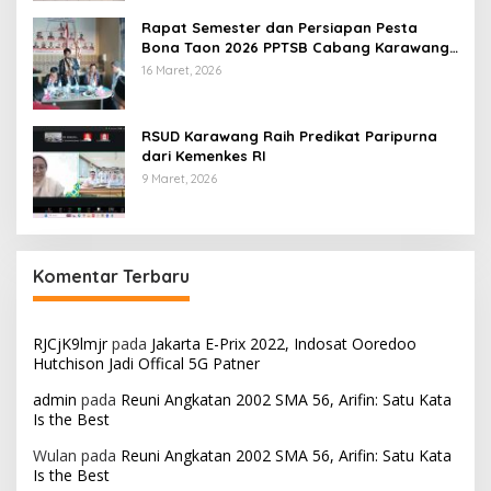
Rapat Semester dan Persiapan Pesta
Bona Taon 2026 PPTSB Cabang Karawang
Digelar
16 Maret, 2026
RSUD Karawang Raih Predikat Paripurna
dari Kemenkes RI
9 Maret, 2026
Komentar Terbaru
RJCjK9lmjr
pada
Jakarta E-Prix 2022, Indosat Ooredoo
Hutchison Jadi Offical 5G Patner
admin
pada
Reuni Angkatan 2002 SMA 56, Arifin: Satu Kata
Is the Best
Wulan
pada
Reuni Angkatan 2002 SMA 56, Arifin: Satu Kata
Is the Best