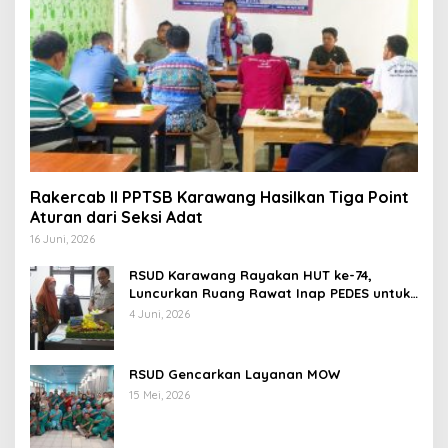
Rakercab II PPTSB Karawang Hasilkan Tiga Point
Aturan dari Seksi Adat
16 Juni, 2026
RSUD Karawang Rayakan HUT ke-74,
Luncurkan Ruang Rawat Inap PEDES untuk
Tingkatkan Pelayanan Kesehatan
4 Juni, 2026
RSUD Gencarkan Layanan MOW
15 Mei, 2026