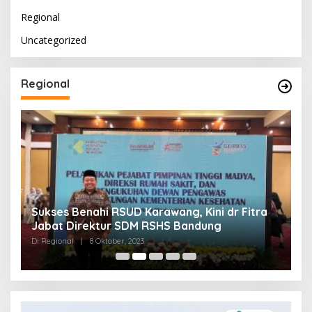
Regional
Uncategorized
Regional
Sukses Benahi RSUD Karawang, Kini dr Fitra
T
Jabat Direktur SDM RSHS Bandung
P
Di Regional
|
8 Oktober, 2023
Di