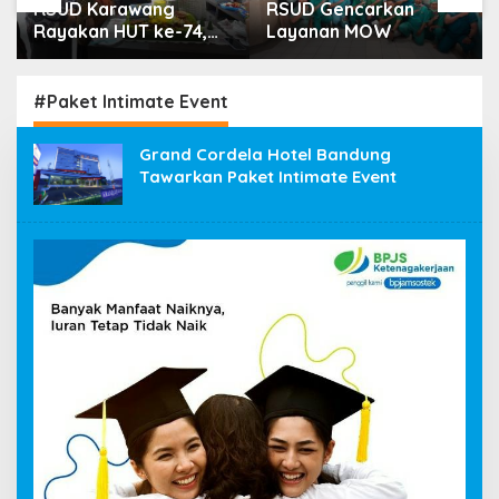
RSUD Karawang
RSUD Gencarkan
Rayakan HUT ke-74,
Layanan MOW
Luncurkan Ruang
Rawat Inap PEDES
untuk Tingkatkan
#Paket Intimate Event
Pelayanan Kesehatan
Grand Cordela Hotel Bandung
Tawarkan Paket Intimate Event