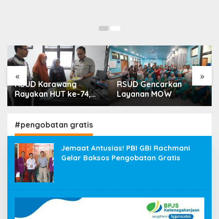
«
»
RSUD Karawang
RSUD Gencarkan
Rayakan HUT ke-74,
Layanan MOW
Luncurkan Ruang
Rawat Inap PEDES
untuk Tingkatkan
#pengobatan gratis
Pelayanan Kesehatan
Jemaat Antusias! PBI GBI Rachmani
Gelar Baksos Pengobatan Gratis