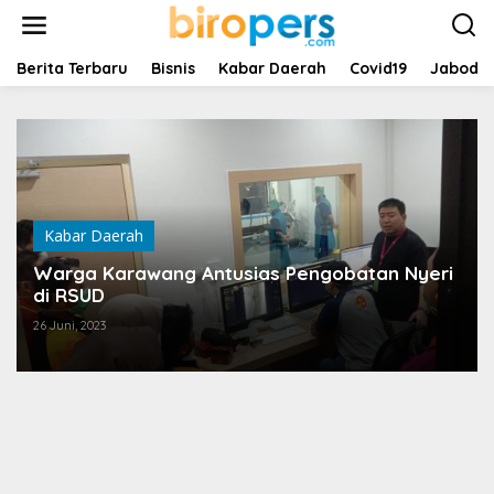
L
e
w
a
Berita Terbaru
Bisnis
Kabar Daerah
Covid19
Jabode
t
i
k
e
k
o
n
t
Kabar Daerah
e
n
Warga Karawang Antusias Pengobatan Nyeri
di RSUD
26 Juni, 2023