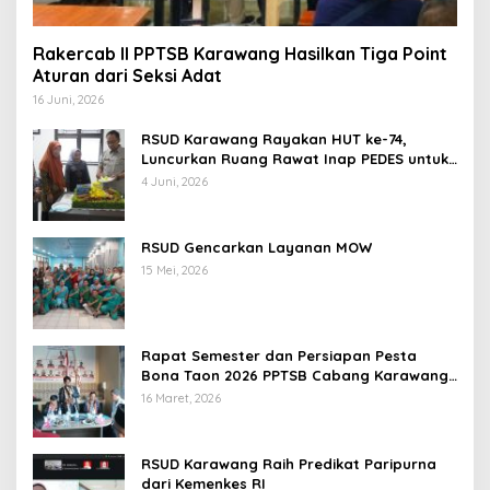
Rakercab II PPTSB Karawang Hasilkan Tiga Point
Aturan dari Seksi Adat
16 Juni, 2026
RSUD Karawang Rayakan HUT ke-74,
Luncurkan Ruang Rawat Inap PEDES untuk
Tingkatkan Pelayanan Kesehatan
4 Juni, 2026
RSUD Gencarkan Layanan MOW
15 Mei, 2026
Rapat Semester dan Persiapan Pesta
Bona Taon 2026 PPTSB Cabang Karawang
Digelar
16 Maret, 2026
RSUD Karawang Raih Predikat Paripurna
dari Kemenkes RI