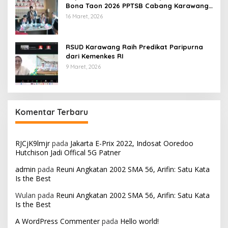
Bona Taon 2026 PPTSB Cabang Karawang
Digelar
16 Maret, 2026
RSUD Karawang Raih Predikat Paripurna
dari Kemenkes RI
9 Maret, 2026
Komentar Terbaru
RJCjK9lmjr
pada
Jakarta E-Prix 2022, Indosat Ooredoo
Hutchison Jadi Offical 5G Patner
admin
pada
Reuni Angkatan 2002 SMA 56, Arifin: Satu Kata
Is the Best
Wulan
pada
Reuni Angkatan 2002 SMA 56, Arifin: Satu Kata
Is the Best
A WordPress Commenter
pada
Hello world!