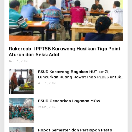
Rakercab II PPTSB Karawang Hasilkan Tiga Point
Aturan dari Seksi Adat
16 Juni, 2026
RSUD Karawang Rayakan HUT ke-74,
Luncurkan Ruang Rawat Inap PEDES untuk
Tingkatkan Pelayanan Kesehatan
4 Juni, 2026
RSUD Gencarkan Layanan MOW
15 Mei, 2026
Rapat Semester dan Persiapan Pesta