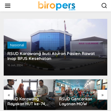
L
e
w
a
t
i
k
e
k
o
Nasional
n
t
RSUD Karawang Ikuti Aturan Pasien Rawat
e
Inap BPJS Kesehatan
n
16 Juli, 2024
«
»
RSUD Karawang
RSUD Gencarkan
Rayakan HUT ke-74,
Layanan MOW
Luncurkan Ruang