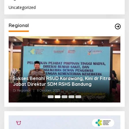
Uncategorized
Regional
Sukses Benahi RSUD Karawang, Kini dr Fitra
T
Jabat Direktur SDM RSHS Bandung
P
Di Regional
|
8 Oktober, 2023
Di