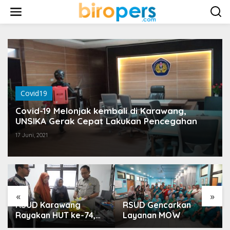
L
e
w
a
t
i
k
e
k
o
Covid19
n
t
Covid-19 Melonjak kembali di Karawang,
e
UNSIKA Gerak Cepat Lakukan Pencegahan
n
17 Juni, 2021
«
»
RSUD Karawang
RSUD Gencarkan
Rayakan HUT ke-74,
Layanan MOW
Luncurkan Ruang