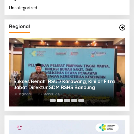
Uncategorized
Regional
Sukses Benahi RSUD Karawang, Kini dr Fitra
T
Jabat Direktur SDM RSHS Bandung
P
Di Regional
|
8 Oktober, 2023
Di