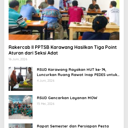
Rakercab II PPTSB Karawang Hasilkan Tiga Point
Aturan dari Seksi Adat
16 Juni, 2026
RSUD Karawang Rayakan HUT ke-74,
Luncurkan Ruang Rawat Inap PEDES untuk
Tingkatkan Pelayanan Kesehatan
4 Juni, 2026
RSUD Gencarkan Layanan MOW
15 Mei, 2026
Rapat Semester dan Persiapan Pesta