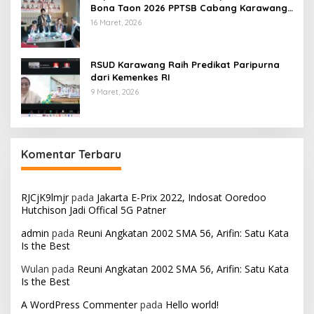
Bona Taon 2026 PPTSB Cabang Karawang
Digelar
16 Maret, 2026
RSUD Karawang Raih Predikat Paripurna
dari Kemenkes RI
9 Maret, 2026
Komentar Terbaru
RJCjK9lmjr
pada
Jakarta E-Prix 2022, Indosat Ooredoo
Hutchison Jadi Offical 5G Patner
admin
pada
Reuni Angkatan 2002 SMA 56, Arifin: Satu Kata
Is the Best
Wulan
pada
Reuni Angkatan 2002 SMA 56, Arifin: Satu Kata
Is the Best
A WordPress Commenter
pada
Hello world!