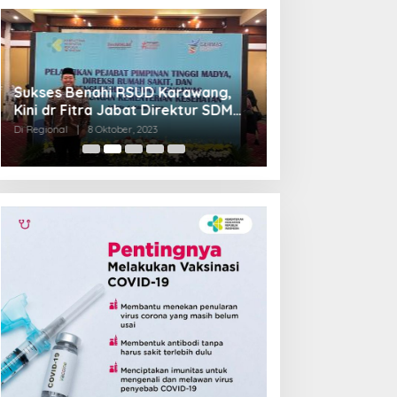
Sukses Benahi RSUD Karawang,
Transformasi R
Kini dr Fitra Jabat Direktur SDM
Jadi Pilot Proje
RSHS Bandung
Barat
Di Regional
|
8 Oktober, 2023
Di Regional
|
4 Septem