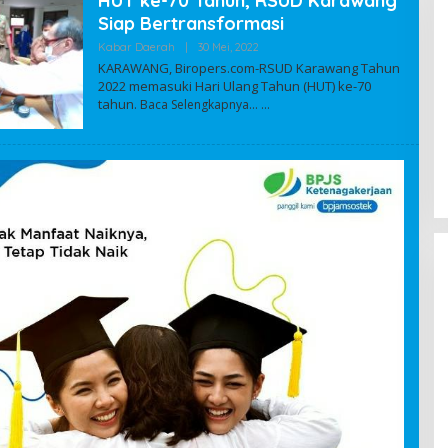
HUT ke-70 Tahun, RSUD Karawang
Siap Bertransformasi
Kabar Daerah
|
30 Mei, 2022
O
L
KARAWANG, Biropers.com-RSUD Karawang Tahun
E
2022 memasuki Hari Ulang Tahun (HUT) ke-70
H
tahun.
Baca Selengkapnya…
A
D
M
I
N