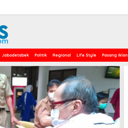
Jabodetabek
Politik
Regional
Life Style
Pasang Iklan