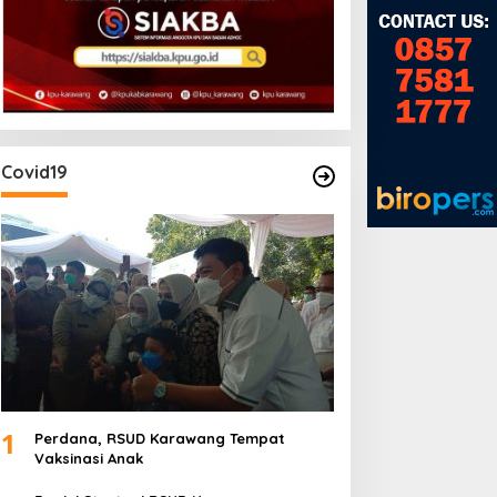
Covid19
SUD Karawang Raih
Rakercab II PPTSB
redikat Paripurna dari
Karawang Hasilkan Tiga
emenkes RI
Point Aturan dari Seksi
Adat
1
Perdana, RSUD Karawang Tempat
Vaksinasi Anak