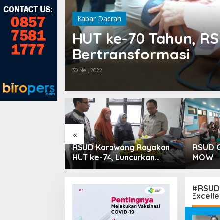
Kabar Daerah
HUT ke-70 Tahun, R
Bertransformasi
30 Mei, 2022
«
 PPTSB
RSUD Karawang Rayakan
RSUD G
silkan Tiga
HUT ke-74, Luncurkan
MOW
 dari Seksi
Ruang Rawat Inap PEDES
untuk Tingkatkan
Pelayanan Kesehatan
#RSUD 
Excell