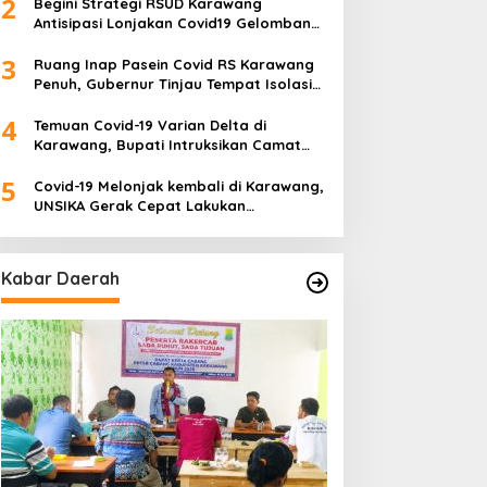
2
Begini Strategi RSUD Karawang
Antisipasi Lonjakan Covid19 Gelombang
Tiga
3
Ruang Inap Pasein Covid RS Karawang
Penuh, Gubernur Tinjau Tempat Isolasi
Desa
4
Temuan Covid-19 Varian Delta di
Karawang, Bupati Intruksikan Camat
Buat Tim Khusus
5
Covid-19 Melonjak kembali di Karawang,
UNSIKA Gerak Cepat Lakukan
Pencegahan
Kabar Daerah