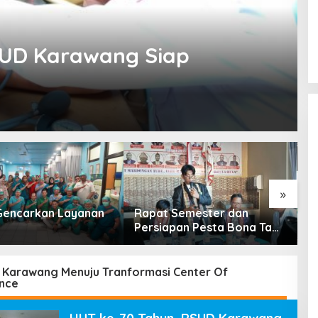
SUD Karawang Siap
»
encarkan Layanan
Rapat Semester dan
R
Persiapan Pesta Bona Taon
P
2026 PPTSB Cabang
K
Karawang Digelar
Karawang Menuju Tranformasi Center Of
ence