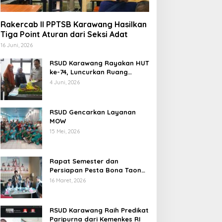
Rakercab II PPTSB Karawang Hasilkan
Tiga Point Aturan dari Seksi Adat
16 Juni, 2026
RSUD Karawang Rayakan HUT
ke-74, Luncurkan Ruang
Rawat Inap PEDES untuk
4 Juni, 2026
Tingkatkan Pelayanan
Kesehatan
RSUD Gencarkan Layanan
MOW
15 Mei, 2026
Rapat Semester dan
Persiapan Pesta Bona Taon
2026 PPTSB Cabang
16 Maret, 2026
Karawang Digelar
RSUD Karawang Raih Predikat
Paripurna dari Kemenkes RI