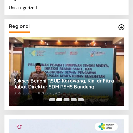
Uncategorized
Regional
Sukses Benahi RSUD Karawang, Kini dr Fitra
T
Jabat Direktur SDM RSHS Bandung
P
Di Regional
|
8 Oktober, 2023
Di