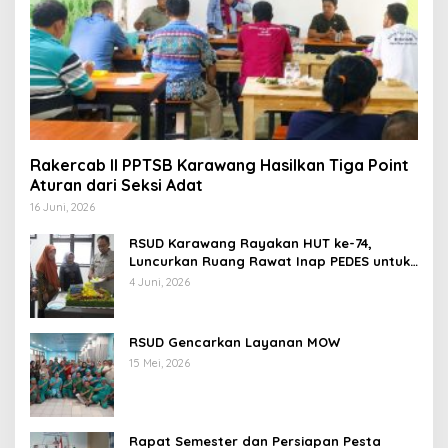
Rakercab II PPTSB Karawang Hasilkan Tiga Point
Aturan dari Seksi Adat
16 Juni, 2026
RSUD Karawang Rayakan HUT ke-74,
Luncurkan Ruang Rawat Inap PEDES untuk
Tingkatkan Pelayanan Kesehatan
4 Juni, 2026
RSUD Gencarkan Layanan MOW
15 Mei, 2026
Rapat Semester dan Persiapan Pesta