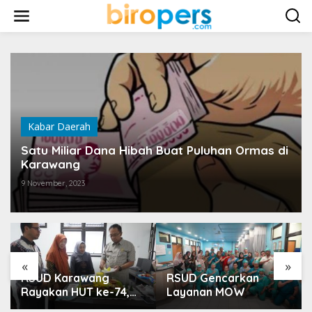
L
e
w
a
t
i
k
e
k
o
Kabar Daerah
n
t
Satu Miliar Dana Hibah Buat Puluhan Ormas di
e
Karawang
n
9 November, 2023
«
»
RSUD Karawang
RSUD Gencarkan
Rayakan HUT ke-74,
Layanan MOW
Luncurkan Ruang