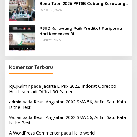
Bona Taon 2026 PPTSB Cabang Karawang
Digelar
16 Maret, 2026
RSUD Karawang Raih Predikat Paripurna
dari Kemenkes RI
9 Maret, 2026
Komentar Terbaru
RJCjK9lmjr
pada
Jakarta E-Prix 2022, Indosat Ooredoo
Hutchison Jadi Offical 5G Patner
admin
pada
Reuni Angkatan 2002 SMA 56, Arifin: Satu Kata
Is the Best
Wulan
pada
Reuni Angkatan 2002 SMA 56, Arifin: Satu Kata
Is the Best
A WordPress Commenter
pada
Hello world!