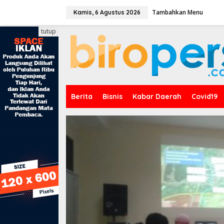
L
Tambahkan Menu
e
Kamis, 6 Agustus 2026
w
a
tutup
t
i
k
e
k
o
n
Berita
Bisnis
Kabar Daerah
Covid19
t
e
n