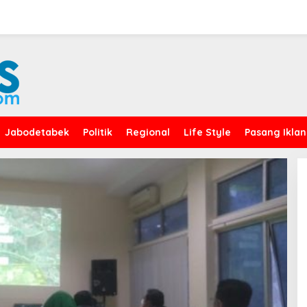
Jabodetabek
Politik
Regional
Life Style
Pasang Iklan