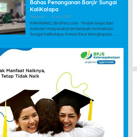
Bahas Penanganan Banjir Sungai
KaliKalapa
Regional
|
16 Juni, 2021
O
L
KARAWANG, BiroPers.com- Tindak lanjut dari
E
tuntutan masyarakat terdampak normalisasi
H
Sungai Kalikalapa, Komisi
A
Baca Selengkapnya…
D
M
I
N