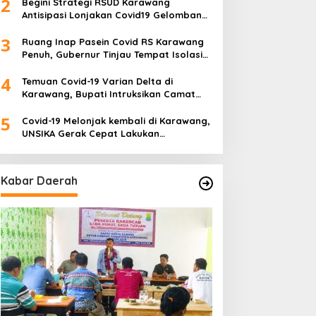
2
Begini Strategi RSUD Karawang
Antisipasi Lonjakan Covid19 Gelombang
Tiga
3
Ruang Inap Pasein Covid RS Karawang
Penuh, Gubernur Tinjau Tempat Isolasi
Desa
4
Temuan Covid-19 Varian Delta di
Karawang, Bupati Intruksikan Camat
Buat Tim Khusus
5
Covid-19 Melonjak kembali di Karawang,
UNSIKA Gerak Cepat Lakukan
Pencegahan
Kabar Daerah