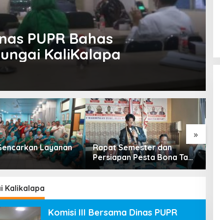
s PUPR Bahas
ungai KaliKalapa
»
encarkan Layanan
Rapat Semester dan
R
Persiapan Pesta Bona Taon
P
2026 PPTSB Cabang
K
Karawang Digelar
i Kalikalapa
Komisi III Bersama Dinas PUPR