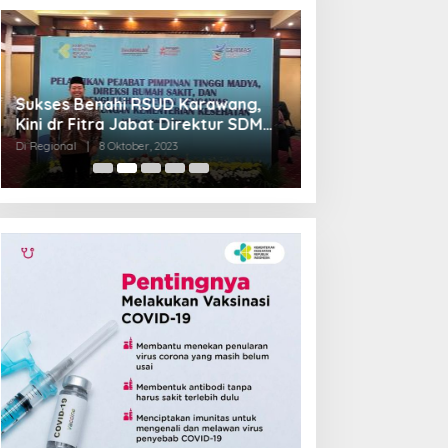
Sukses Benahi RSUD Karawang,
Transformasi R
Kini dr Fitra Jabat Direktur SDM
Jadi Pilot Proje
RSHS Bandung
Barat
Di Regional
|
8 Oktober, 2023
Di Regional
|
4 Septem