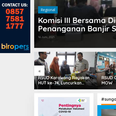
Regional
Komisi III Bersama Dina
Penanganan Banjir S
16 Juni, 2021
«
 PPTSB
RSUD Karawang Rayakan
RSUD G
silkan Tiga
HUT ke-74, Luncurkan
MOW
 dari Seksi
Ruang Rawat Inap PEDES
untuk Tingkatkan
Pelayanan Kesehatan
#sunga