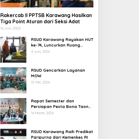
Rakercab II PPTSB Karawang Hasilkan
Tiga Point Aturan dari Seksi Adat
16 Juni, 2026
RSUD Karawang Rayakan HUT
ke-74, Luncurkan Ruang
Rawat Inap PEDES untuk
4 Juni, 2026
Tingkatkan Pelayanan
Kesehatan
RSUD Gencarkan Layanan
MOW
15 Mei, 2026
Rapat Semester dan
Persiapan Pesta Bona Taon
2026 PPTSB Cabang
16 Maret, 2026
Karawang Digelar
RSUD Karawang Raih Predikat
Paripurna dari Kemenkes RI