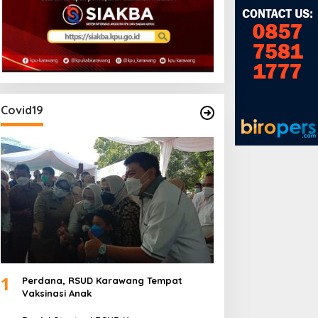
Covid19
SUD Karawang Raih
Rakercab II PPTSB
redikat Paripurna dari
Karawang Hasilkan Tiga
emenkes RI
Point Aturan dari Seksi
Adat
1
Perdana, RSUD Karawang Tempat
Vaksinasi Anak