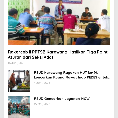
Rakercab II PPTSB Karawang Hasilkan Tiga Point
Aturan dari Seksi Adat
16 Juni, 2026
RSUD Karawang Rayakan HUT ke-74,
Luncurkan Ruang Rawat Inap PEDES untuk
Tingkatkan Pelayanan Kesehatan
4 Juni, 2026
RSUD Gencarkan Layanan MOW
15 Mei, 2026