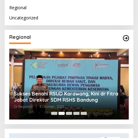
Regional
Uncategorized
Regional
Sukses Benahi RSUD Karawang, Kini dr Fitra
T
Jabat Direktur SDM RSHS Bandung
P
Di Regional
|
8 Oktober, 2023
Di