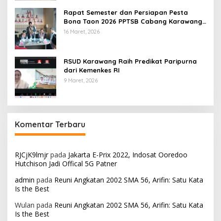
Rapat Semester dan Persiapan Pesta
Bona Taon 2026 PPTSB Cabang Karawang
Digelar
16 Maret, 2026
RSUD Karawang Raih Predikat Paripurna
dari Kemenkes RI
9 Maret, 2026
Komentar Terbaru
RJCjK9lmjr
pada
Jakarta E-Prix 2022, Indosat Ooredoo
Hutchison Jadi Offical 5G Patner
admin
pada
Reuni Angkatan 2002 SMA 56, Arifin: Satu Kata
Is the Best
Wulan
pada
Reuni Angkatan 2002 SMA 56, Arifin: Satu Kata
Is the Best