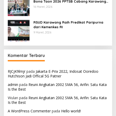
Bona Taon 2026 PPTSB Cabang Karawang
Digelar
16 Maret, 2026
RSUD Karawang Raih Predikat Paripurna
dari Kemenkes RI
9 Maret, 2026
Komentar Terbaru
RJCjK9lmjr
pada
Jakarta E-Prix 2022, Indosat Ooredoo
Hutchison Jadi Offical 5G Patner
admin
pada
Reuni Angkatan 2002 SMA 56, Arifin: Satu Kata
Is the Best
Wulan
pada
Reuni Angkatan 2002 SMA 56, Arifin: Satu Kata
Is the Best
A WordPress Commenter
pada
Hello world!