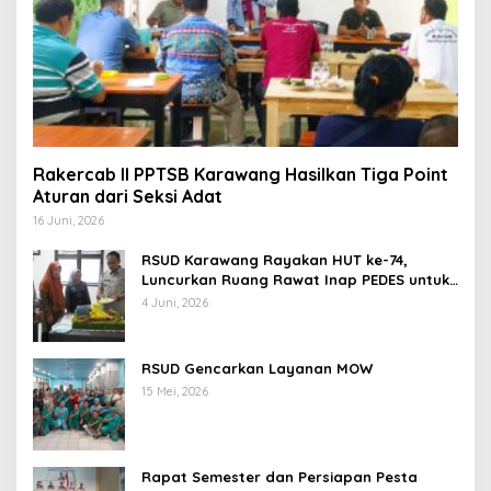
Rakercab II PPTSB Karawang Hasilkan Tiga Point
Aturan dari Seksi Adat
16 Juni, 2026
RSUD Karawang Rayakan HUT ke-74,
Luncurkan Ruang Rawat Inap PEDES untuk
Tingkatkan Pelayanan Kesehatan
4 Juni, 2026
RSUD Gencarkan Layanan MOW
15 Mei, 2026
Rapat Semester dan Persiapan Pesta