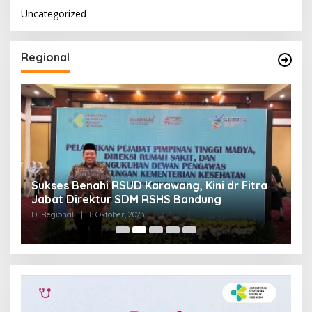
Uncategorized
Regional
Sukses Benahi RSUD Karawang, Kini dr Fitra
T
Jabat Direktur SDM RSHS Bandung
P
Di Regional
|
8 Oktober, 2023
Di