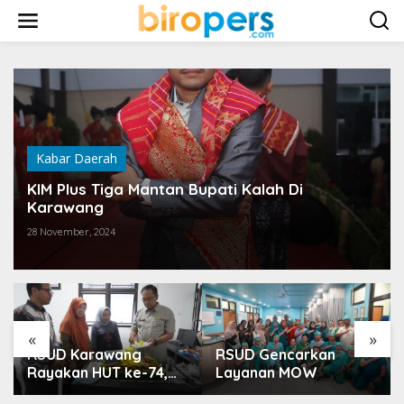
L
e
w
a
t
i
k
e
k
o
Kabar Daerah
n
t
KIM Plus Tiga Mantan Bupati Kalah Di
e
Karawang
n
28 November, 2024
«
»
RSUD Karawang
RSUD Gencarkan
Rayakan HUT ke-74,
Layanan MOW
Luncurkan Ruang