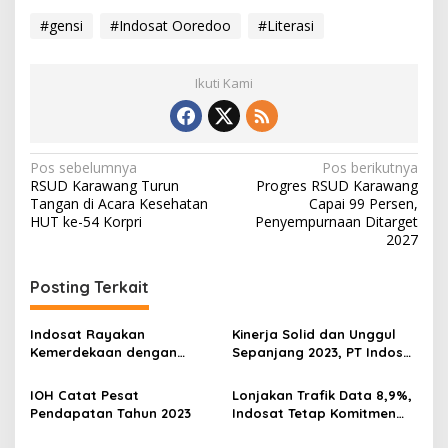
#gensi
#Indosat Ooredoo
#Literasi
Ikuti Kami
N
Pos sebelumnya
Pos berikutnya
RSUD Karawang Turun
Progres RSUD Karawang
a
Tangan di Acara Kesehatan
Capai 99 Persen,
v
HUT ke-54 Korpri
Penyempurnaan Ditarget
2027
i
g
Posting Terkait
a
s
Indosat Rayakan
Kinerja Solid dan Unggul
Kemerdekaan dengan
Sepanjang 2023, PT Indosat
i
Perkuat Ekonomi dan
Tbk Siap Perkuat
p
Digitalisasi Masyarakat
Transformasi Menuju AI
IOH Catat Pesat
Lonjakan Trafik Data 8,9%,
Melalui Gerai IM3 & 3Store
Native TechCo
Pendapatan Tahun 2023
Indosat Tetap Komitmen
o
Layani Pelanggan