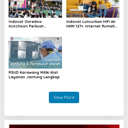
Indosat Ooredoo
Indosat Luncurkan HiFi Air
Hutchison Perkuat
HKM 127+: Internet Rumah
Pendidikan Vokasi Lewat
Tanpa Ribet
Program Kios di SMK
Walang Jaya
RSUD Karawang Miliki Alat
Layanan Jantung Lengkap
View More