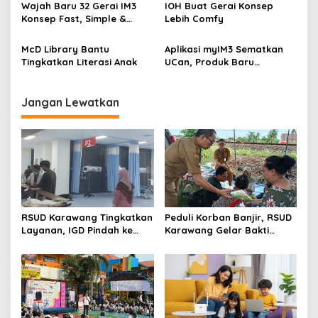
s
Wajah Baru 32 Gerai IM3
IOH Buat Gerai Konsep
Konsep Fast, Simple &
Lebih Comfy
Flexible
McD Library Bantu
Aplikasi myIM3 Sematkan
Tingkatkan Literasi Anak
UCan, Produk Baru
Pinjaman Digital yang
Aman dan Instan
Jangan Lewatkan
RSUD Karawang Tingkatkan
Peduli Korban Banjir, RSUD
Layanan, IGD Pindah ke
Karawang Gelar Bakti
Gedung Baru dan Buka
Sosial Kesehatan di
Ruang Rawat Inap PEDES
Karawang Barat
Berkapasitas 31 Tempat
Tidur