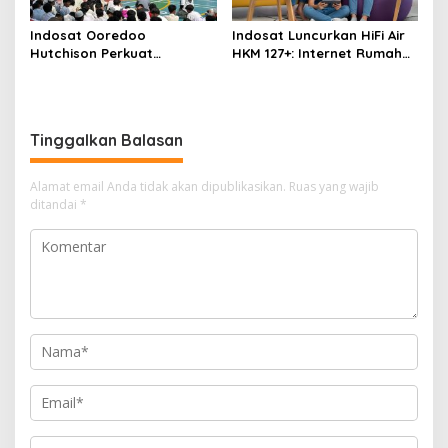
Indosat Ooredoo
Indosat Luncurkan HiFi Air
Hutchison Perkuat
HKM 127+: Internet Rumah
Pendidikan Vokasi Lewat
Tanpa Ribet
Program Kios di SMK
Walang Jaya
Tinggalkan Balasan
Alamat email Anda tidak akan dipublikasikan.
Ruas yang wajib
ditandai
*