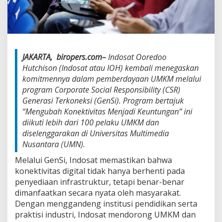
w
a
t
L
i
t
JAKARTA,
biropers.com–
Indosat Ooredoo
e
Hutchison (Indosat atau IOH) kembali menegaskan
r
a
komitmennya dalam pemberdayaan UMKM melalui
s
program Corporate Social Responsibility (CSR)
i
Generasi Terkoneksi (GenSi). Program bertajuk
D
“Mengubah Konektivitas Menjadi Keuntungan” ini
i
diikuti lebih dari 100 pelaku UMKM dan
g
i
diselenggarakan di Universitas Multimedia
t
Nusantara (UMN).
a
l
Melalui GenSi, Indosat memastikan bahwa
G
konektivitas digital tidak hanya berhenti pada
e
penyediaan infrastruktur, tetapi benar-benar
n
dimanfaatkan secara nyata oleh masyarakat.
S
i
Dengan menggandeng institusi pendidikan serta
praktisi industri, Indosat mendorong UMKM dan