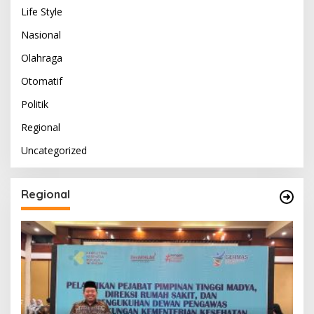
Life Style
Nasional
Olahraga
Otomatif
Politik
Regional
Uncategorized
Regional