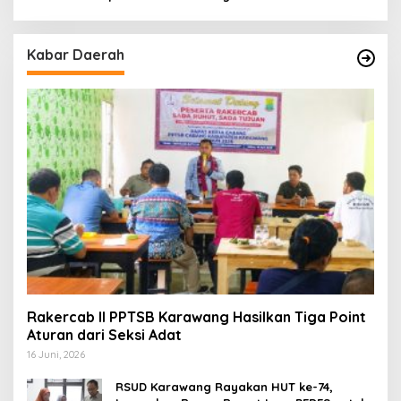
Kabar Daerah
Rakercab II PPTSB Karawang Hasilkan Tiga Point
Aturan dari Seksi Adat
16 Juni, 2026
RSUD Karawang Rayakan HUT ke-74,