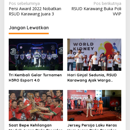
N
Pos sebelumnya
Pos berikutnya
Persi Award 2022 Nobatkan
RSUD Karawang Buka Poli
a
RSUD Karawang Juara 3
VVIP
v
i
Jangan Lewatkan
g
a
s
i
p
Tri Kembali Gelar Turnamen
Hari Ginjal Sedunia, RSUD
o
H3RO Esport 4.0
Karawang Ajak Warga
s
Senam Bersama
Saat Bepe Kehilangan
Jersey Persija Laku Keras