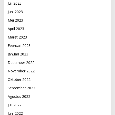
Juli 2023
Juni 2023
Mei 2023
April 2023
Maret 2023
Februari 2023
Januari 2023
Desember 2022
November 2022
Oktober 2022
September 2022
Agustus 2022
Juli 2022
Juni 2022