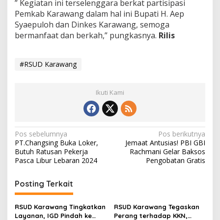
” Kegiatan ini terselenggara berkat partisipasi
Pemkab Karawang dalam hal ini Bupati H. Aep
Syaepuloh dan Dinkes Karawang, semoga
bermanfaat dan berkah,” pungkasnya.
Rilis
#RSUD Karawang
Ikuti Kami
N
Pos sebelumnya
Pos berikutnya
PT.Changsing Buka Loker,
Jemaat Antusias! PBI GBI
a
Butuh Ratusan Pekerja
Rachmani Gelar Baksos
v
Pasca Libur Lebaran 2024
Pengobatan Gratis
i
Posting Terkait
g
a
RSUD Karawang Tingkatkan
RSUD Karawang Tegaskan
s
Layanan, IGD Pindah ke
Perang terhadap KKN,