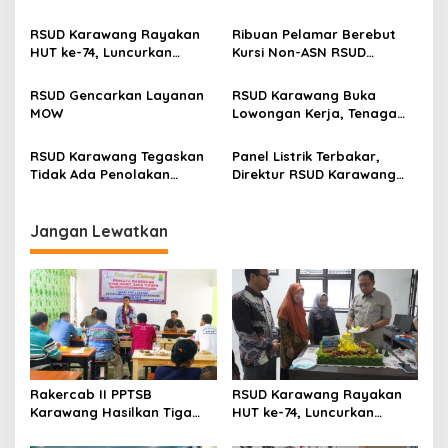
Gedung Baru dan Buka
Seluruh Insan Kesehatan
i
Ruang Rawat Inap PEDES
Teken Pakta Integritas
RSUD Karawang Rayakan
Ribuan Pelamar Berebut
p
Berkapasitas 31 Tempat
HUT ke-74, Luncurkan
Kursi Non-ASN RSUD
Tidur
Ruang Rawat Inap PEDES
Karawang, Seleksi CBT
o
untuk Tingkatkan
Digelar Ketat di Unsika
RSUD Gencarkan Layanan
RSUD Karawang Buka
s
Pelayanan Kesehatan
MOW
Lowongan Kerja, Tenaga
Medis hingga Teknisi Dicari
RSUD Karawang Tegaskan
Panel Listrik Terbakar,
Tidak Ada Penolakan
Direktur RSUD Karawang
Pasien, Ini Penjelasan
Minta Maaf: Layanan Tetap
Resminya
Berjalan Meski Terbatas
Jangan Lewatkan
Rakercab II PPTSB
RSUD Karawang Rayakan
Karawang Hasilkan Tiga
HUT ke-74, Luncurkan
Point Aturan dari Seksi
Ruang Rawat Inap PEDES
Adat
untuk Tingkatkan