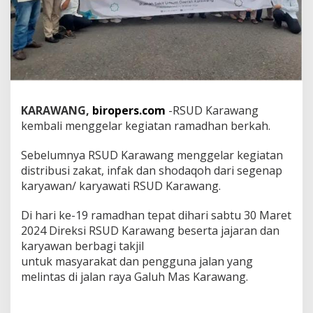
i
1
0
0
0
T
a
k
j
KARAWANG,
biropers.com
-RSUD Karawang
i
kembali menggelar kegiatan ramadhan berkah.
l
Sebelumnya RSUD Karawang menggelar kegiatan
distribusi zakat, infak dan shodaqoh dari segenap
karyawan/ karyawati RSUD Karawang.
Di hari ke-19 ramadhan tepat dihari sabtu 30 Maret
2024 Direksi RSUD Karawang beserta jajaran dan
karyawan berbagi takjil
untuk masyarakat dan pengguna jalan yang
melintas di jalan raya Galuh Mas Karawang.