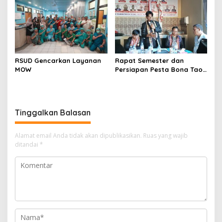
Pelayanan Kesehatan
RSUD Gencarkan Layanan
Rapat Semester dan
MOW
Persiapan Pesta Bona Taon
2026 PPTSB Cabang
Karawang Digelar
Tinggalkan Balasan
Alamat email Anda tidak akan dipublikasikan.
Ruas yang wajib
ditandai
*