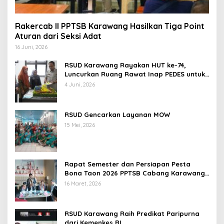
Rakercab II PPTSB Karawang Hasilkan Tiga Point
Aturan dari Seksi Adat
16 Juni, 2026
RSUD Karawang Rayakan HUT ke-74,
Luncurkan Ruang Rawat Inap PEDES untuk
Tingkatkan Pelayanan Kesehatan
4 Juni, 2026
RSUD Gencarkan Layanan MOW
15 Mei, 2026
Rapat Semester dan Persiapan Pesta
Bona Taon 2026 PPTSB Cabang Karawang
Digelar
16 Maret, 2026
RSUD Karawang Raih Predikat Paripurna
dari Kemenkes RI