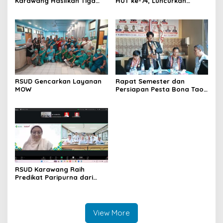
Karawang Hasilkan Tiga
HUT ke-74, Luncurkan
Point Aturan dari Seksi
Ruang Rawat Inap PEDES
Adat
untuk Tingkatkan
Pelayanan Kesehatan
RSUD Gencarkan Layanan
Rapat Semester dan
MOW
Persiapan Pesta Bona Taon
2026 PPTSB Cabang
Karawang Digelar
RSUD Karawang Raih
Predikat Paripurna dari
Kemenkes RI
View More