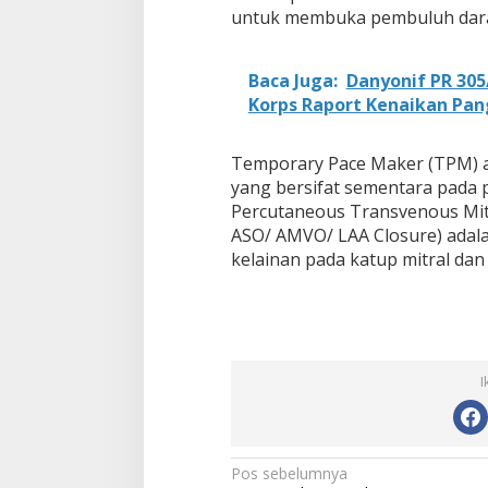
untuk membuka pembuluh dara
Baca Juga:
Danyonif PR 30
Korps Raport Kenaikan Pan
Temporary Pace Maker (TPM) 
yang bersifat sementara pada 
Percutaneous Transvenous Mi
ASO/ AMVO/ LAA Closure) adal
kelainan pada katup mitral dan 
I
N
Pos sebelumnya