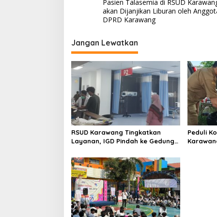
Pasien Talasemia di RSUD Karawan
a
akan Dijanjikan Liburan oleh Anggot
v
DPRD Karawang
i
Jangan Lewatkan
g
a
s
i
p
o
s
RSUD Karawang Tingkatkan
Peduli K
Layanan, IGD Pindah ke Gedung
Karawang
Baru dan Buka Ruang Rawat
Kesehata
Inap PEDES Berkapasitas 31
Tempat Tidur