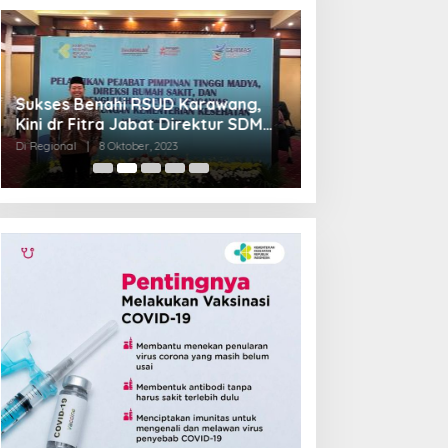
Sukses Benahi RSUD Karawang,
Transformasi R
Kini dr Fitra Jabat Direktur SDM
Jadi Pilot Proje
RSHS Bandung
Barat
Di Regional
|
8 Oktober, 2023
Di Regional
|
4 Septem