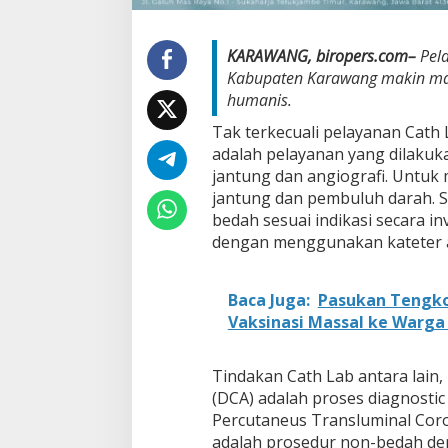
L
e
n
KARAWANG, biropers.com–
Pela
g
Kabupaten Karawang makin man
k
a
humanis.
p
Tak terkecuali pelayanan Cath L
adalah pelayanan yang dilakuka
jantung dan angiografi. Untuk
jantung dan pembuluh darah. S
bedah sesuai indikasi secara i
dengan menggunakan kateter a
Baca Juga:
Pasukan Tengko
Vaksinasi Massal ke Warg
Tindakan Cath Lab antara lain
(DCA) adalah proses diagnostic
Percutaneus Transluminal Coro
adalah prosedur non-bedah de