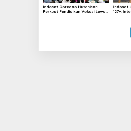
Indosat Ooredoo Hutchison
Indosat 
Perkuat Pendidikan Vokasi Lewat
127+: In
Program Kios di SMK Walang
Jaya