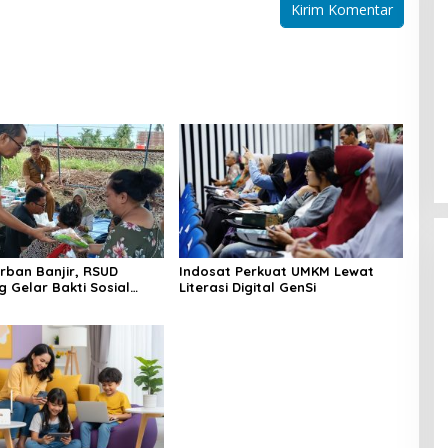
UPZIS RSUD Karawang Salurkan
Santunan kepada 220 Anak Yatim
dari 12 Yayasan
Di Regional
|
8 Juli, 2025
orban Banjir, RSUD
Indosat Perkuat UMKM Lewat
 Gelar Bakti Sosial
Literasi Digital GenSi
n di Karawang Barat