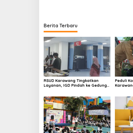
Berita Terbaru
RSUD Karawang Tingkatkan
Peduli K
Layanan, IGD Pindah ke Gedung
Karawang
Baru dan Buka Ruang Rawat
Kesehata
Inap PEDES Berkapasitas 31
Tempat Tidur