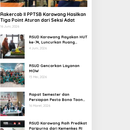
Rakercab II PPTSB Karawang Hasilkan
Tiga Point Aturan dari Seksi Adat
16 Juni, 2026
RSUD Karawang Rayakan HUT
ke-74, Luncurkan Ruang
Rawat Inap PEDES untuk
4 Juni, 2026
Tingkatkan Pelayanan
Kesehatan
RSUD Gencarkan Layanan
MOW
15 Mei, 2026
Rapat Semester dan
Persiapan Pesta Bona Taon
2026 PPTSB Cabang
16 Maret, 2026
Karawang Digelar
RSUD Karawang Raih Predikat
Paripurna dari Kemenkes RI