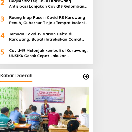
2
Begini Strategi RSUD Karawang
Antisipasi Lonjakan Covid19 Gelombang
Tiga
3
Ruang Inap Pasein Covid RS Karawang
Penuh, Gubernur Tinjau Tempat Isolasi
Desa
4
Temuan Covid-19 Varian Delta di
Karawang, Bupati Intruksikan Camat
Buat Tim Khusus
5
Covid-19 Melonjak kembali di Karawang,
UNSIKA Gerak Cepat Lakukan
Pencegahan
Kabar Daerah