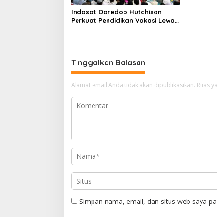
Indosat Ooredoo Hutchison
Perkuat Pendidikan Vokasi Lewat
Program Kios di SMK Walang
Jaya
Tinggalkan Balasan
Alamat email Anda tidak akan dipublikasikan.
Ruas ya
Simpan nama, email, dan situs web saya pa